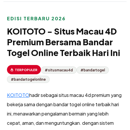
EDISI TERBARU 2026
KOITOTO - Situs Macau 4D
Premium Bersama Bandar
Togel Online Terbaik Hari Ini
TERPOPULER
#situsmacau4d
#bandartogel
#bandartogelonline
KOITOTO
hadir sebagai situs macau 4d premium yang
bekerja sama dengan bandar togel online terbaik hari
ini, menawarkan pengalaman bermain yang lebih
cepat, aman, dan menguntungkan. dengan sistem