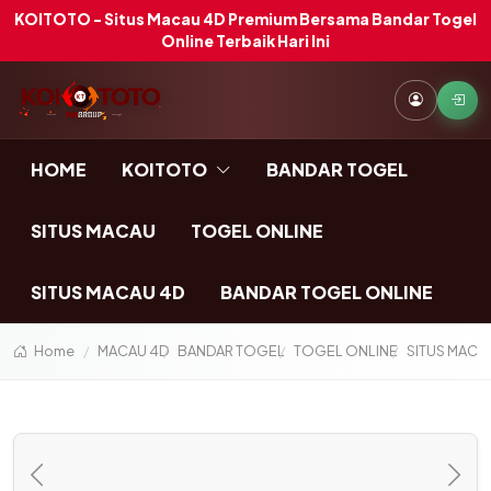
KOITOTO - Situs Macau 4D Premium Bersama Bandar Togel
Online Terbaik Hari Ini
HOME
KOITOTO
BANDAR TOGEL
SITUS MACAU
TOGEL ONLINE
SITUS MACAU 4D
BANDAR TOGEL ONLINE
Home
MACAU 4D
BANDAR TOGEL
TOGEL ONLINE
SITUS MACA