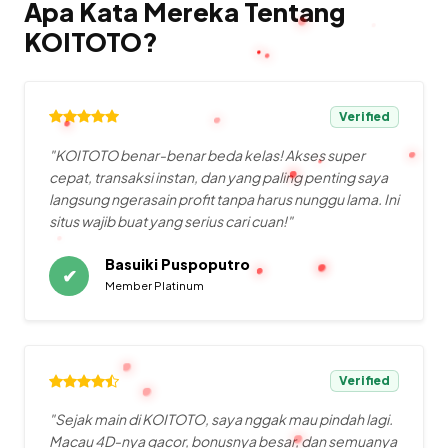
Apa Kata Mereka Tentang
KOITOTO?
Verified
"KOITOTO benar-benar beda kelas! Akses super
cepat, transaksi instan, dan yang paling penting saya
langsung ngerasain profit tanpa harus nunggu lama. Ini
situs wajib buat yang serius cari cuan!"
Basuiki Puspoputro
✔
Member Platinum
Verified
"Sejak main di KOITOTO, saya nggak mau pindah lagi.
Macau 4D-nya gacor, bonusnya besar, dan semuanya