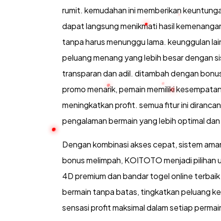
rumit. kemudahan ini memberikan keuntung
dapat langsung menikmati hasil kemenangan
tanpa harus menunggu lama. keunggulan la
peluang menang yang lebih besar dengan s
transparan dan adil. ditambah dengan bonus
promo menarik, pemain memiliki kesempatan 
meningkatkan profit. semua fitur ini diranc
pengalaman bermain yang lebih optimal d
Dengan kombinasi akses cepat, sistem aman,
bonus melimpah, KOITOTO menjadi pilihan 
4D premium dan bandar togel online terbaik h
bermain tanpa batas, tingkatkan peluang 
sensasi profit maksimal dalam setiap permai