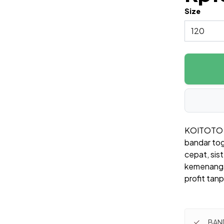
Size
KOITOTO m
bandar toge
cepat, sis
kemenangan
profit tan
BAN