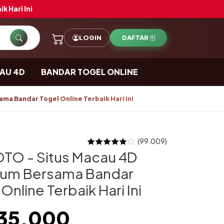
 Hari Ini
LOGIN
DAFTAR
AU 4D
BANDAR TOGEL ONLINE
a Bandar Togel Online Terbaik Hari Ini
(99.009)
TO - Situs Macau 4D
um Bersama Bandar
Online Terbaik Hari Ini
35.000