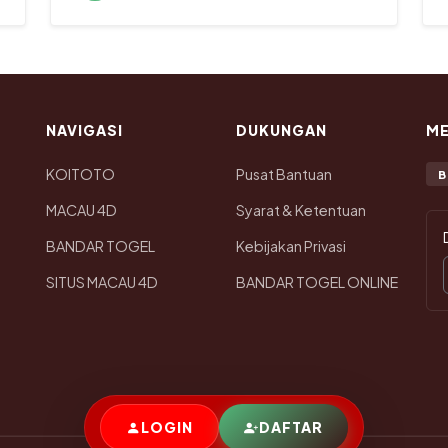
NAVIGASI
DUKUNGAN
ME
KOITOTO
Pusat Bantuan
B
MACAU 4D
Syarat & Ketentuan
BANDAR TOGEL
Kebijakan Privasi
SITUS MACAU 4D
BANDAR TOGEL ONLINE
LOGIN
DAFTAR