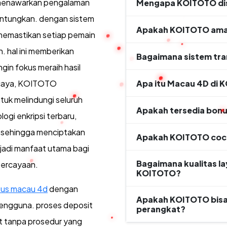
i, menawarkan pengalaman
Mengapa KOITOTO dis
untungkan. dengan sistem
Apakah KOITOTO ama
emastikan setiap pemain
 hal ini memberikan
Bagaimana sistem tra
gin fokus meraih hasil
Apa itu Macau 4D di
caya, KOITOTO
uk melindungi seluruh
Apakah tersedia bon
ogi enkripsi terbaru,
t sehingga menciptakan
Apakah KOITOTO coc
jadi manfaat utama bagi
Bagaimana kualitas l
percayaan.
KOITOTO?
tus macau 4d
dengan
Apakah KOITOTO bisa 
pengguna. proses deposit
perangkat?
t tanpa prosedur yang