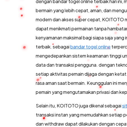
dengan bandar togel online terbaik hari in
bermain yang lebih cepat, aman, dan meng
modern dan akses super cepat, KOITOTO m
dapat menikmati permainan tanpa hambatan.
kenyamanan maksimal bagi siapa saja yang in
terbaik. sebagai
bandar togel online
terper
mengedepankan sistem keamanan tinggi unt
data dan transaksi pengguna. dengan teknol
setiap aktivitas pemain dijaga dengan keta
rasa aman saat bermain. Keunggulan ini men
pemain yang mengutamakan privasi dan ke
Selain itu, KOITOTO juga dikenal sebagai
si
transaksi instan yang memudahkan setiap 
dan withdraw dapat dilakukan dengan cepa