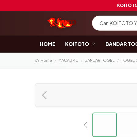
KOITOTO 
HOME
KOITOTO
BANDAR TO
Home
MACAU 4D
BANDAR TOGEL
TOGEL 