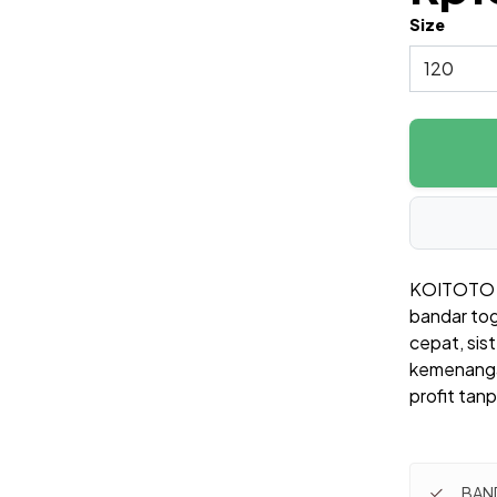
Size
KOITOTO m
bandar toge
cepat, sis
kemenangan
profit tan
BAN