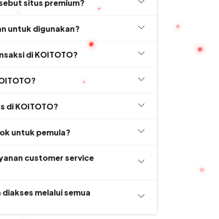
ebut situs premium?
n untuk digunakan?
nsaksi di KOITOTO?
 KOITOTO?
us di KOITOTO?
ok untuk pemula?
ayanan customer service
diakses melalui semua