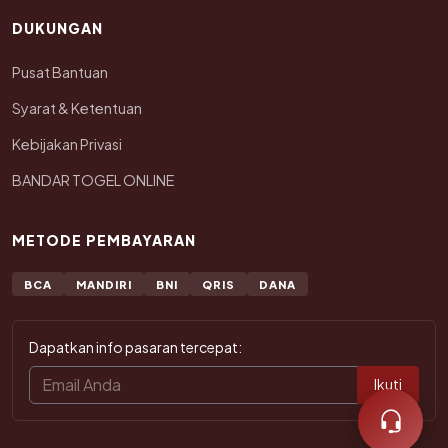
DUKUNGAN
Pusat Bantuan
Syarat & Ketentuan
Kebijakan Privasi
BANDAR TOGEL ONLINE
METODE PEMBAYARAN
BCA
MANDIRI
BNI
QRIS
DANA
Dapatkan info pasaran tercepat:
Ikuti