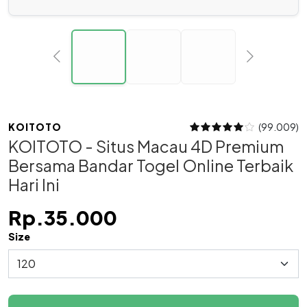
KOITOTO
(99.009)
KOITOTO - Situs Macau 4D Premium
Bersama Bandar Togel Online Terbaik
Hari Ini
Rp.35.000
Size