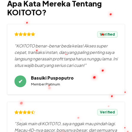
Apa Kata Mereka Tentang
KOITOTO?
Verified
"KOITOTO benar-benar beda kelas! Akses super
cepat, transaksi instan, dan yang paling penting saya
langsung ngerasain profit tanpa harus nunggu lama. Ini
situs wajib buat yang serius cari cuan!"
Basuiki Puspoputro
✔
Member Platinum
Verified
"Sejak main di KOITOTO, saya nggak mau pindah lagi.
Macau 4D-nya gacor, bonusnya besar, dan semuanya