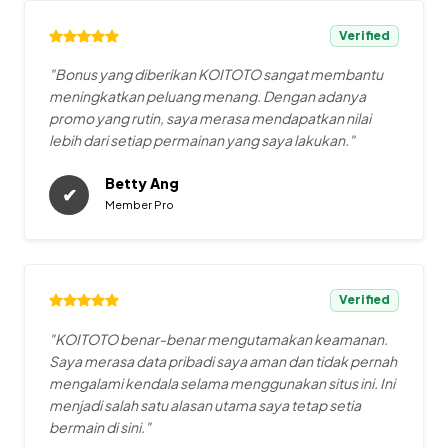
Verified
"Bonus yang diberikan KOITOTO sangat membantu
meningkatkan peluang menang. Dengan adanya
promo yang rutin, saya merasa mendapatkan nilai
lebih dari setiap permainan yang saya lakukan."
Betty Ang
✔
Member Pro
Verified
"KOITOTO benar-benar mengutamakan keamanan.
Saya merasa data pribadi saya aman dan tidak pernah
mengalami kendala selama menggunakan situs ini. Ini
menjadi salah satu alasan utama saya tetap setia
bermain di sini."