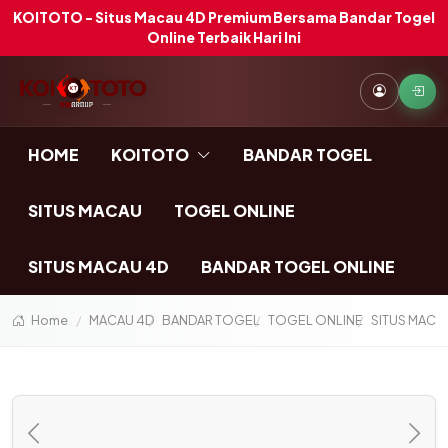
KOITOTO - Situs Macau 4D Premium Bersama Bandar Togel
Online Terbaik Hari Ini
HOME
KOITOTO
BANDAR TOGEL
SITUS MACAU
TOGEL ONLINE
SITUS MACAU 4D
BANDAR TOGEL ONLINE
Home
MACAU 4D
BANDAR TOGEL
TOGEL ONLINE
SITUS MACA