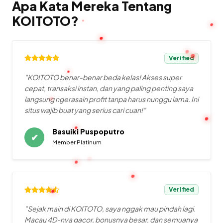
Apa Kata Mereka Tentang
KOITOTO?
Verified
"KOITOTO benar-benar beda kelas! Akses super
cepat, transaksi instan, dan yang paling penting saya
langsung ngerasain profit tanpa harus nunggu lama. Ini
situs wajib buat yang serius cari cuan!"
Basuiki Puspoputro
✔
Member Platinum
Verified
"Sejak main di KOITOTO, saya nggak mau pindah lagi.
Macau 4D-nya gacor, bonusnya besar, dan semuanya