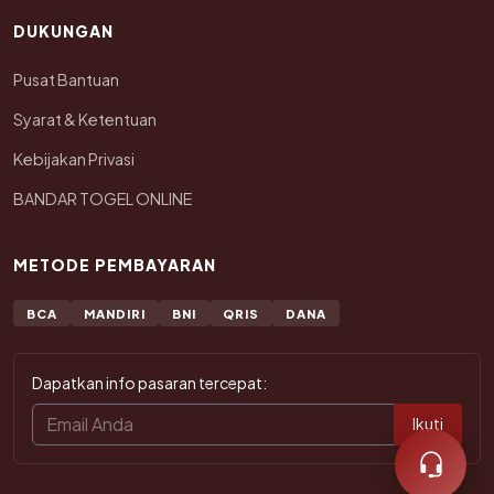
DUKUNGAN
Pusat Bantuan
Syarat & Ketentuan
Kebijakan Privasi
BANDAR TOGEL ONLINE
METODE PEMBAYARAN
BCA
MANDIRI
BNI
QRIS
DANA
Dapatkan info pasaran tercepat:
Ikuti