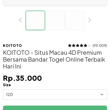
KOITOTO
(99.009)
KOITOTO - Situs Macau 4D Premium
Bersama Bandar Togel Online Terbaik
Hari Ini
Rp.35.000
Size