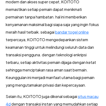
modern dan akses super cepat, KOITOTO
memastikan setiap pemain dapat menikmati
permainan tanpa hambatan. hal ini memberikan
kenyamanan maksimal bagi siapa saja yang ingin fokus
meraih hasil terbaik. sebagai
bandar togel online
terpercaya, KOITOTO mengedepankan sistem
keamanan tinggi untuk melindungi seluruh data dan
transaksi pengguna. dengan teknologi enkripsi
terbaru, setiap aktivitas pemain dijaga dengan ketat
sehingga menciptakan rasa aman saat bermain.
Keunggulan ini menjadi manfaat utama bagi pemain
yang mengutamakan privasi dan kepercayaan.
Selain itu, KOITOTO juga dikenal sebagai
situs macau
4d
dengan transaksi instan yang memudahkan setiap