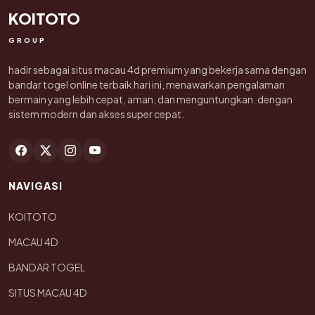
KOITOTO
GROUP
hadir sebagai situs macau 4d premium yang bekerja sama dengan
bandar togel online terbaik hari ini, menawarkan pengalaman
bermain yang lebih cepat, aman, dan menguntungkan. dengan
sistem modern dan akses super cepat.
NAVIGASI
KOITOTO
MACAU 4D
BANDAR TOGEL
SITUS MACAU 4D