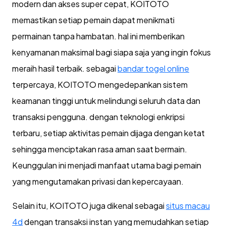
modern dan akses super cepat, KOITOTO
memastikan setiap pemain dapat menikmati
permainan tanpa hambatan. hal ini memberikan
kenyamanan maksimal bagi siapa saja yang ingin fokus
meraih hasil terbaik. sebagai
bandar togel online
terpercaya, KOITOTO mengedepankan sistem
keamanan tinggi untuk melindungi seluruh data dan
transaksi pengguna. dengan teknologi enkripsi
terbaru, setiap aktivitas pemain dijaga dengan ketat
sehingga menciptakan rasa aman saat bermain.
Keunggulan ini menjadi manfaat utama bagi pemain
yang mengutamakan privasi dan kepercayaan.
Selain itu, KOITOTO juga dikenal sebagai
situs macau
4d
dengan transaksi instan yang memudahkan setiap