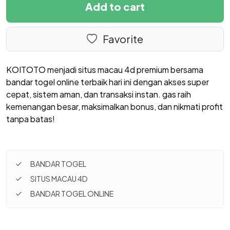
Add to cart
Favorite
KOITOTO menjadi situs macau 4d premium bersama
bandar togel online terbaik hari ini dengan akses super
cepat, sistem aman, dan transaksi instan. gas raih
kemenangan besar, maksimalkan bonus, dan nikmati profit
tanpa batas!
BANDAR TOGEL
SITUS MACAU 4D
BANDAR TOGEL ONLINE