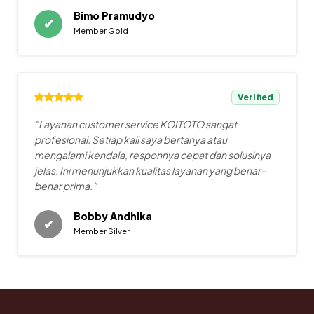
Bimo Pramudyo
✔
Member Gold
Verified
"Layanan customer service KOITOTO sangat
profesional. Setiap kali saya bertanya atau
mengalami kendala, responnya cepat dan solusinya
jelas. Ini menunjukkan kualitas layanan yang benar-
benar prima."
Bobby Andhika
✔
Member Silver