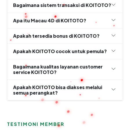
Bagaimana sistem transaksi di KOITOTO?
Apa itu Macau 4D di KOITOTO?
Apakah tersedia bonus di KOITOTO?
Apakah KOITOTO cocok untuk pemula?
Bagaimana kualitas layanan customer
service KOITOTO?
Apakah KOITOTO bisa diakses melalui
semua perangkat?
TESTIMONI MEMBER