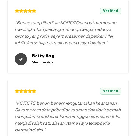
Verified
"Bonus yang diberikan KOITOTO sangat membantu
meningkatkan peluang menang. Dengan adanya
promo yang rutin, saya merasa mendapatkan nilai
lebih dari setiap permainan yang saya lakukan."
Betty Ang
✔
Member Pro
Verified
"KOITOTO benar-benar mengutamakan keamanan.
Saya merasa data pribadi saya aman dan tidak pernah
mengalami kendala selama menggunakan situs ini. Ini
menjadi salah satu alasan utama saya tetap setia
bermain di sini."