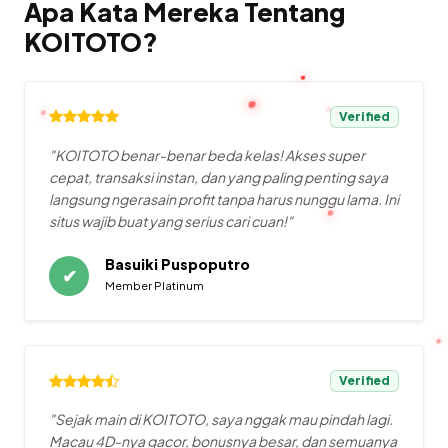
Apa Kata Mereka Tentang
KOITOTO?
Verified
"KOITOTO benar-benar beda kelas! Akses super
cepat, transaksi instan, dan yang paling penting saya
langsung ngerasain profit tanpa harus nunggu lama. Ini
situs wajib buat yang serius cari cuan!"
Basuiki Puspoputro
✔
Member Platinum
Verified
"Sejak main di KOITOTO, saya nggak mau pindah lagi.
Macau 4D-nya gacor, bonusnya besar, dan semuanya