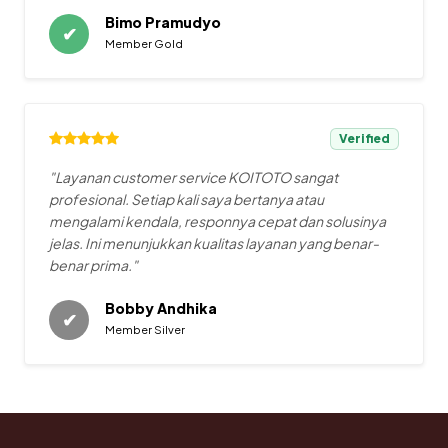
Bimo Pramudyo
✔
Member Gold
Verified
"Layanan customer service KOITOTO sangat
profesional. Setiap kali saya bertanya atau
mengalami kendala, responnya cepat dan solusinya
jelas. Ini menunjukkan kualitas layanan yang benar-
benar prima."
Bobby Andhika
✔
Member Silver