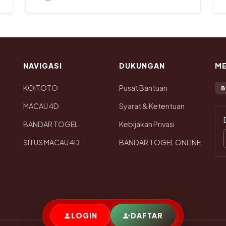
NAVIGASI
DUKUNGAN
ME
KOITOTO
Pusat Bantuan
B
MACAU 4D
Syarat & Ketentuan
BANDAR TOGEL
Kebijakan Privasi
SITUS MACAU 4D
BANDAR TOGEL ONLINE
LOGIN
DAFTAR