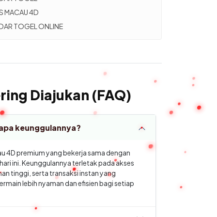
S MACAU 4D
DAR TOGEL ONLINE
ring Diajukan (FAQ)
 apa keunggulannya?
au 4D premium yang bekerja sama dengan
 hari ini. Keunggulannya terletak pada akses
n tinggi, serta transaksi instan yang
main lebih nyaman dan efisien bagi setiap