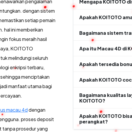
i, menawarkan pengalaman
Mengapa KOITOTO dis
untungkan. dengan sistem
Apakah KOITOTO ama
emastikan setiap pemain
 hal ini memberikan
Bagaimana sistem tra
gin fokus meraih hasil
Apa itu Macau 4D di
caya, KOITOTO
uk melindungi seluruh
Apakah tersedia bon
ogi enkripsi terbaru,
t sehingga menciptakan
Apakah KOITOTO coc
jadi manfaat utama bagi
Bagaimana kualitas l
percayaan.
KOITOTO?
tus macau 4d
dengan
Apakah KOITOTO bisa 
pengguna. proses deposit
perangkat?
t tanpa prosedur yang