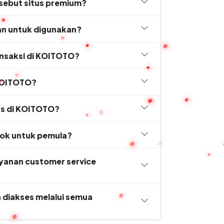
ebut situs premium?
n untuk digunakan?
nsaksi di KOITOTO?
 KOITOTO?
us di KOITOTO?
ok untuk pemula?
ayanan customer service
diakses melalui semua