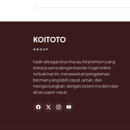
KOITOTO
GROUP
hadir sebagai situs macau 4d premium yang
bekerja sama dengan bandar togel online
terbaik hari ini, menawarkan pengalaman
bermain yang lebih cepat, aman, dan
menguntungkan. dengan sistem modern dan
akses super cepat.