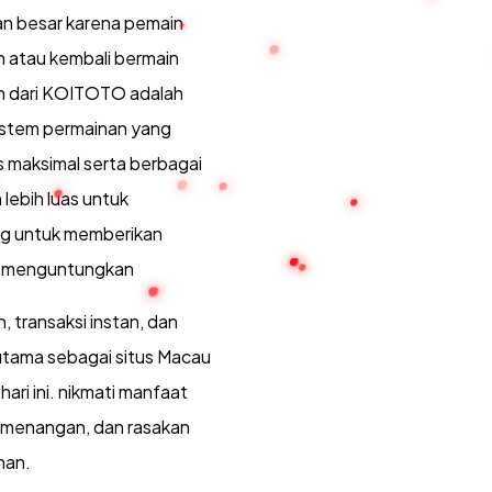
an besar karena pemain
 atau kembali bermain
in dari KOITOTO adalah
istem permainan yang
 maksimal serta berbagai
lebih luas untuk
ang untuk memberikan
an menguntungkan
 transaksi instan, dan
utama sebagai situs Macau
ari ini. nikmati manfaat
kemenangan, dan rasakan
nan.