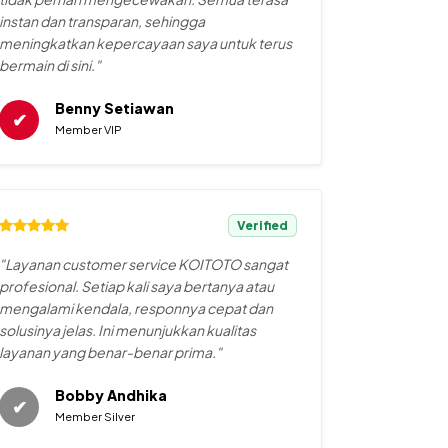
instan dan transparan, sehingga
meningkatkan kepercayaan saya untuk terus
bermain di sini."
Benny Setiawan
✔
Member VIP
Verified
"Layanan customer service KOITOTO sangat
profesional. Setiap kali saya bertanya atau
mengalami kendala, responnya cepat dan
solusinya jelas. Ini menunjukkan kualitas
layanan yang benar-benar prima."
Bobby Andhika
✔
Member Silver