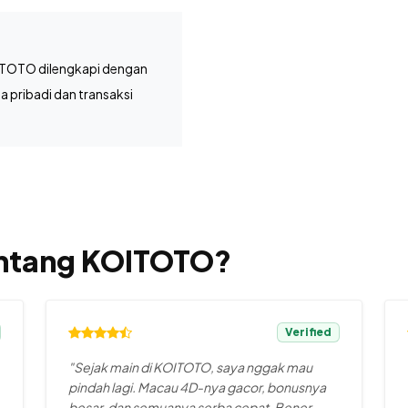
OITOTO dilengkapi dengan
 pribadi dan transaksi
entang KOITOTO?
Verified
"Sejak main di KOITOTO, saya nggak mau
pindah lagi. Macau 4D-nya gacor, bonusnya
besar, dan semuanya serba cepat. Bener-