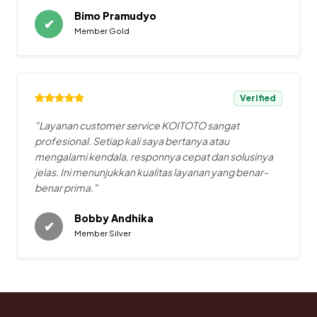
Bimo Pramudyo
✔
Member Gold
Verified
"Layanan customer service KOITOTO sangat
profesional. Setiap kali saya bertanya atau
mengalami kendala, responnya cepat dan solusinya
jelas. Ini menunjukkan kualitas layanan yang benar-
benar prima."
Bobby Andhika
✔
Member Silver