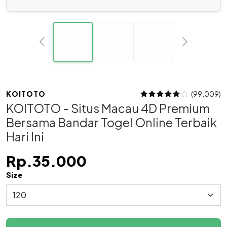
KOITOTO
(99.009)
KOITOTO - Situs Macau 4D Premium
Bersama Bandar Togel Online Terbaik
Hari Ini
Rp.35.000
Size