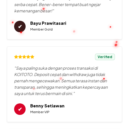
serba cepat. Bener-bener tempat buat ngejar
kemenangan besar!"
Bayu Prawitasari
✔
Member Gold
Verified
"Saya paling suka dengan proses transaksi di
KOITOTO. Deposit cepat dan withdraw juga tidak
pernah mengecewakan. Semua terasa instan dan
transparan, sehingga meningkatkan kepercayaan
saya untuk terus bermain di sini."
Benny Setiawan
✔
Member VIP