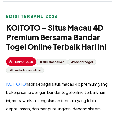
EDISI TERBARU 2026
KOITOTO - Situs Macau 4D
Premium Bersama Bandar
Togel Online Terbaik Hari Ini
TERPOPULER
#situsmacau4d
#bandartogel
#bandartogelonline
KOITOTO
hadir sebagai situs macau 4d premium yang
bekerja sama dengan bandar togel online terbaik hari
ini, menawarkan pengalaman bermain yang lebih
cepat, aman, dan menguntungkan. dengan sistem