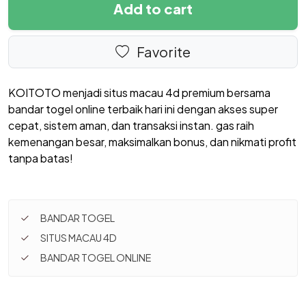
Add to cart
Favorite
KOITOTO menjadi situs macau 4d premium bersama
bandar togel online terbaik hari ini dengan akses super
cepat, sistem aman, dan transaksi instan. gas raih
kemenangan besar, maksimalkan bonus, dan nikmati profit
tanpa batas!
BANDAR TOGEL
SITUS MACAU 4D
BANDAR TOGEL ONLINE