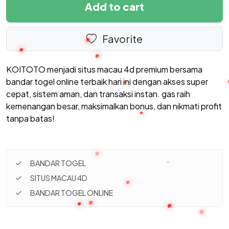
Add to cart
Favorite
KOITOTO menjadi situs macau 4d premium bersama
bandar togel online terbaik hari ini dengan akses super
cepat, sistem aman, dan transaksi instan. gas raih
kemenangan besar, maksimalkan bonus, dan nikmati profit
tanpa batas!
BANDAR TOGEL
SITUS MACAU 4D
BANDAR TOGEL ONLINE