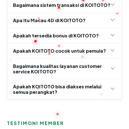
Bagaimana sistem transaksi di KOITOTO?
Apa itu Macau 4D di KOITOTO?
Apakah tersedia bonus di KOITOTO?
Apakah KOITOTO cocok untuk pemula?
Bagaimana kualitas layanan customer
service KOITOTO?
Apakah KOITOTO bisa diakses melalui
semua perangkat?
TESTIMONI MEMBER