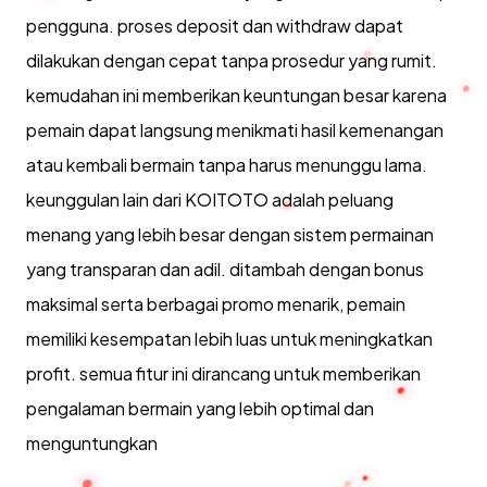
pengguna. proses deposit dan withdraw dapat
dilakukan dengan cepat tanpa prosedur yang rumit.
kemudahan ini memberikan keuntungan besar karena
pemain dapat langsung menikmati hasil kemenangan
atau kembali bermain tanpa harus menunggu lama.
keunggulan lain dari KOITOTO adalah peluang
menang yang lebih besar dengan sistem permainan
yang transparan dan adil. ditambah dengan bonus
maksimal serta berbagai promo menarik, pemain
memiliki kesempatan lebih luas untuk meningkatkan
profit. semua fitur ini dirancang untuk memberikan
pengalaman bermain yang lebih optimal dan
menguntungkan