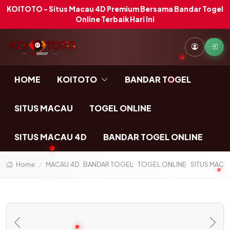
KOITOTO - Situs Macau 4D Premium Bersama Bandar Togel
Online Terbaik Hari Ini
HOME
KOITOTO
BANDAR TOGEL
SITUS MACAU
TOGEL ONLINE
SITUS MACAU 4D
BANDAR TOGEL ONLINE
Home
MACAU 4D
BANDAR TOGEL
TOGEL ONLINE
SITUS MACA