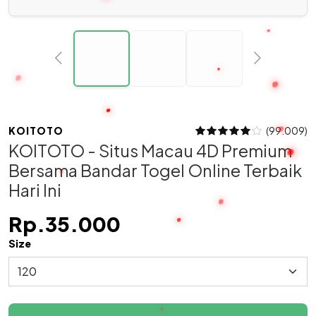
KOITOTO
(99.009)
KOITOTO - Situs Macau 4D Premium
Bersama Bandar Togel Online Terbaik
Hari Ini
Rp.35.000
Size