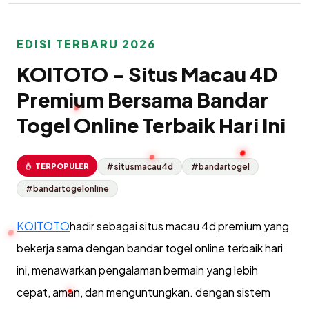
EDISI TERBARU 2026
KOITOTO - Situs Macau 4D
Premium Bersama Bandar
Togel Online Terbaik Hari Ini
TERPOPULER
#situsmacau4d
#bandartogel
#bandartogelonline
KOITOTO
hadir sebagai situs macau 4d premium yang
bekerja sama dengan bandar togel online terbaik hari
ini, menawarkan pengalaman bermain yang lebih
cepat, aman, dan menguntungkan. dengan sistem