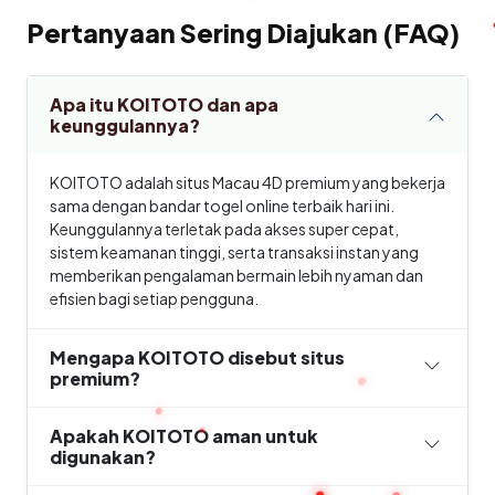
Pertanyaan Sering Diajukan (FAQ)
Apa itu KOITOTO dan apa
keunggulannya?
KOITOTO adalah situs Macau 4D premium yang bekerja
sama dengan bandar togel online terbaik hari ini.
Keunggulannya terletak pada akses super cepat,
sistem keamanan tinggi, serta transaksi instan yang
memberikan pengalaman bermain lebih nyaman dan
efisien bagi setiap pengguna.
Mengapa KOITOTO disebut situs
premium?
Apakah KOITOTO aman untuk
digunakan?