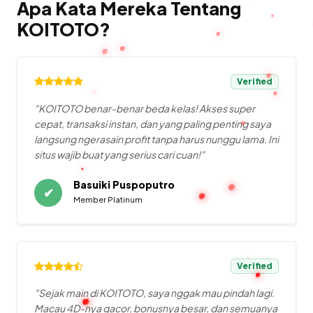
Apa Kata Mereka Tentang
KOITOTO?
Verified
"KOITOTO benar-benar beda kelas! Akses super
cepat, transaksi instan, dan yang paling penting saya
langsung ngerasain profit tanpa harus nunggu lama. Ini
situs wajib buat yang serius cari cuan!"
Basuiki Puspoputro
✔
Member Platinum
Verified
"Sejak main di KOITOTO, saya nggak mau pindah lagi.
Macau 4D-nya gacor, bonusnya besar, dan semuanya