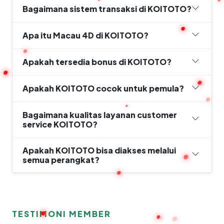
Bagaimana sistem transaksi di KOITOTO?
Apa itu Macau 4D di KOITOTO?
Apakah tersedia bonus di KOITOTO?
Apakah KOITOTO cocok untuk pemula?
Bagaimana kualitas layanan customer
service KOITOTO?
Apakah KOITOTO bisa diakses melalui
semua perangkat?
TESTIMONI MEMBER