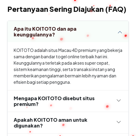
Pertanyaan Sering Diajukan (FAQ)
Apa itu KOITOTO dan apa
keunggulannya?
KOITOTO adalah situs Macau 4D premium yang bekerja
sama dengan bandar togel online terbaik hari ini.
Keunggulannya terletak pada akses super cepat,
sistem keamanan tinggi, serta transaksi instan yang
memberikan pengalaman bermain lebih nyaman dan
efisien bagi setiap pengguna.
Mengapa KOITOTO disebut situs
premium?
Apakah KOITOTO aman untuk
digunakan?