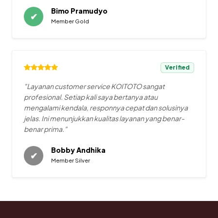
Bimo Pramudyo
✔
Member Gold
Verified
"Layanan customer service KOITOTO sangat
profesional. Setiap kali saya bertanya atau
mengalami kendala, responnya cepat dan solusinya
jelas. Ini menunjukkan kualitas layanan yang benar-
benar prima."
Bobby Andhika
✔
Member Silver