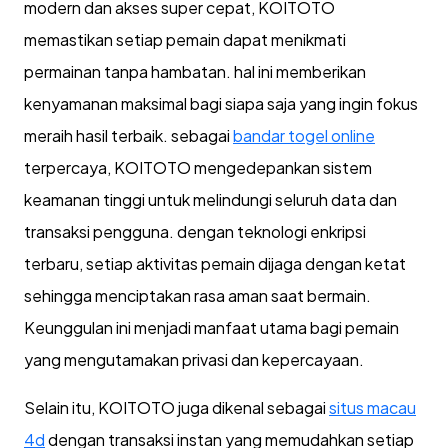
modern dan akses super cepat, KOITOTO
memastikan setiap pemain dapat menikmati
permainan tanpa hambatan. hal ini memberikan
kenyamanan maksimal bagi siapa saja yang ingin fokus
meraih hasil terbaik. sebagai
bandar togel online
terpercaya, KOITOTO mengedepankan sistem
keamanan tinggi untuk melindungi seluruh data dan
transaksi pengguna. dengan teknologi enkripsi
terbaru, setiap aktivitas pemain dijaga dengan ketat
sehingga menciptakan rasa aman saat bermain.
Keunggulan ini menjadi manfaat utama bagi pemain
yang mengutamakan privasi dan kepercayaan.
Selain itu, KOITOTO juga dikenal sebagai
situs macau
4d
dengan transaksi instan yang memudahkan setiap