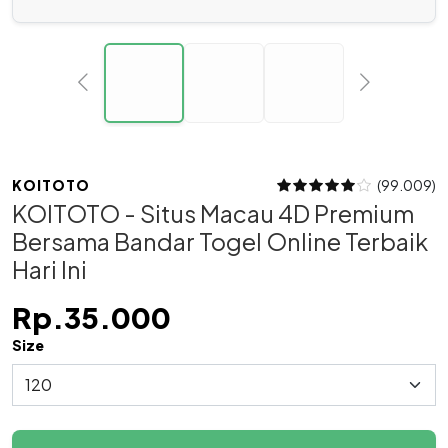
KOITOTO
(99.009)
KOITOTO - Situs Macau 4D Premium
Bersama Bandar Togel Online Terbaik
Hari Ini
Rp.35.000
Size