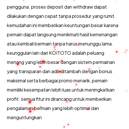
pengguna. proses deposit dan withdraw dapat
dilakukan dengan cepat tanpa prosedur yang rumit.
kemudahan ini memberikan keuntungan besar karena
pemain dapat langsung menikmati hasil kemenangan
atau kembali bermain tanpa harus menunggu lama.
keunggulan lain dari KOITOTO adalah peluang
menang yang lebih besar dengan sistem permainan
yang transparan dan adil. ditambah dengan bonus
maksimal serta berbagai promo menarik, pemain
memiliki kesempatan lebih luas untuk meningkatkan
profit. semua fitur ini dirancang untuk memberikan
pengalaman bermain yang lebih optimal dan
menguntungkan