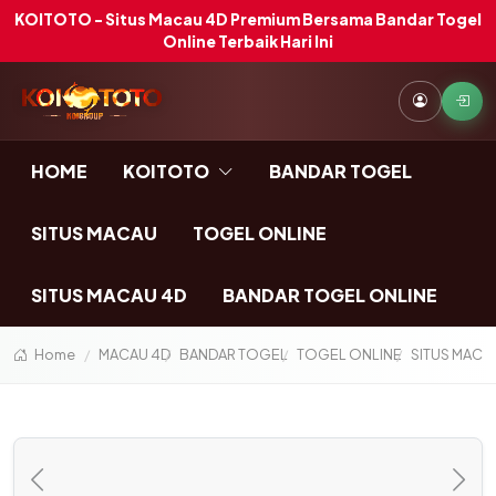
KOITOTO - Situs Macau 4D Premium Bersama Bandar Togel
Online Terbaik Hari Ini
HOME
KOITOTO
BANDAR TOGEL
SITUS MACAU
TOGEL ONLINE
SITUS MACAU 4D
BANDAR TOGEL ONLINE
Home
MACAU 4D
BANDAR TOGEL
TOGEL ONLINE
SITUS MACA