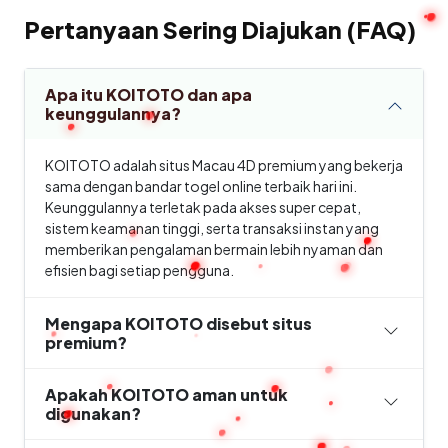
Pertanyaan Sering Diajukan (FAQ)
Apa itu KOITOTO dan apa
keunggulannya?
KOITOTO adalah situs Macau 4D premium yang bekerja
sama dengan bandar togel online terbaik hari ini.
Keunggulannya terletak pada akses super cepat,
sistem keamanan tinggi, serta transaksi instan yang
memberikan pengalaman bermain lebih nyaman dan
efisien bagi setiap pengguna.
Mengapa KOITOTO disebut situs
premium?
Apakah KOITOTO aman untuk
digunakan?