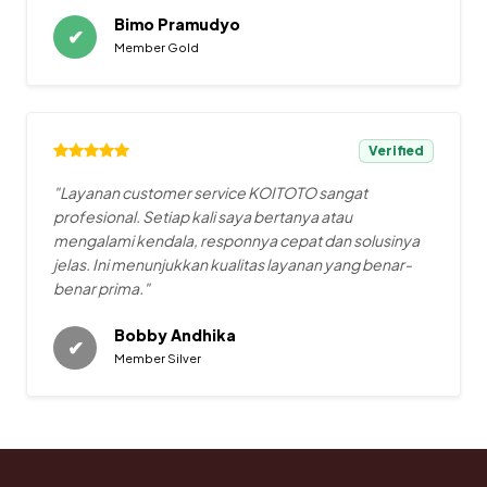
Bimo Pramudyo
✔
Member Gold
Verified
"Layanan customer service KOITOTO sangat
profesional. Setiap kali saya bertanya atau
mengalami kendala, responnya cepat dan solusinya
jelas. Ini menunjukkan kualitas layanan yang benar-
benar prima."
Bobby Andhika
✔
Member Silver