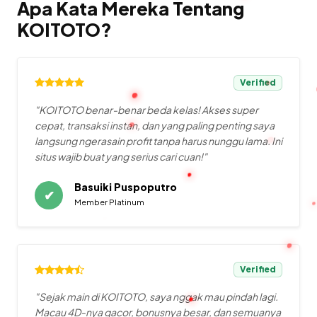
Apa Kata Mereka Tentang
KOITOTO?
Verified
"KOITOTO benar-benar beda kelas! Akses super
cepat, transaksi instan, dan yang paling penting saya
langsung ngerasain profit tanpa harus nunggu lama. Ini
situs wajib buat yang serius cari cuan!"
Basuiki Puspoputro
✔
Member Platinum
Verified
"Sejak main di KOITOTO, saya nggak mau pindah lagi.
Macau 4D-nya gacor, bonusnya besar, dan semuanya