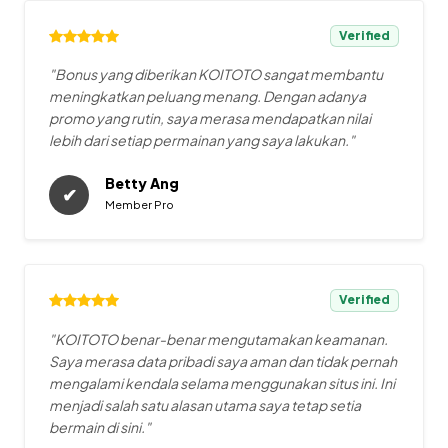
Verified
"Bonus yang diberikan KOITOTO sangat membantu
meningkatkan peluang menang. Dengan adanya
promo yang rutin, saya merasa mendapatkan nilai
lebih dari setiap permainan yang saya lakukan."
Betty Ang
✔
Member Pro
Verified
"KOITOTO benar-benar mengutamakan keamanan.
Saya merasa data pribadi saya aman dan tidak pernah
mengalami kendala selama menggunakan situs ini. Ini
menjadi salah satu alasan utama saya tetap setia
bermain di sini."