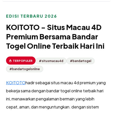
EDISI TERBARU 2026
KOITOTO - Situs Macau 4D
Premium Bersama Bandar
Togel Online Terbaik Hari Ini
TERPOPULER
#situsmacau4d
#bandartogel
#bandartogelonline
KOITOTO
hadir sebagai situs macau 4d premium yang
bekerja sama dengan bandar togel online terbaik hari
ini, menawarkan pengalaman bermain yang lebih
cepat, aman, dan menguntungkan. dengan sistem