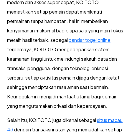
modern dan akses super cepat, KOITOTO
memastikan setiap pemain dapat menikmati
permainan tanpa hambatan. hal ini memberikan
kenyamanan maksimal bagi siapa saja yang ingin fokus
meraih hasil terbaik. sebagai
bandar togel online
terpercaya, KOITOTO mengedepankan sistem
keamanan tinggi untuk melindungi seluruh data dan
transaksi pengguna. dengan teknologi enkripsi
terbaru, setiap aktivitas pemain dijaga dengan ketat
sehingga menciptakan rasa aman saat bermain.
Keunggulan ini menjadi manfaat utama bagi pemain
yang mengutamakan privasi dan kepercayaan.
Selain itu, KOITOTO juga dikenal sebagai
situs macau
4d
dengan transaksi instan yang memudahkan setiap