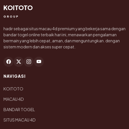
KOITOTO
GROUP
hadir sebagai situs macau 4d premium yang bekerja sama dengan
bandar togel online terbaik hari ini, menawarkan pengalaman
bermain yang lebih cepat, aman, dan menguntungkan. dengan
sistem modern dan akses super cepat.
NAVIGASI
KOITOTO
MACAU 4D
BANDAR TOGEL
SITUS MACAU 4D