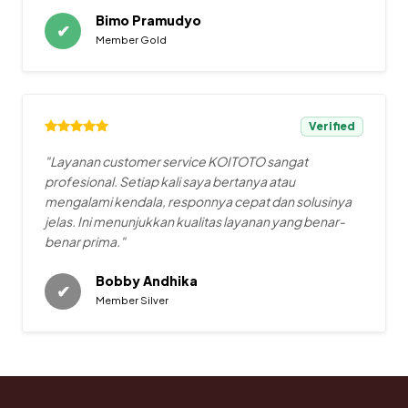
Bimo Pramudyo
✔
Member Gold
Verified
"Layanan customer service KOITOTO sangat
profesional. Setiap kali saya bertanya atau
mengalami kendala, responnya cepat dan solusinya
jelas. Ini menunjukkan kualitas layanan yang benar-
benar prima."
Bobby Andhika
✔
Member Silver