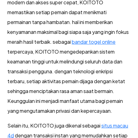
modern dan akses super cepat, KOITOTO
memastikan setiap pemain dapat menikmati
permainan tanpa hambatan. hal ini memberikan
kenyamanan maksimal bagi siapa saja yang ingin fokus
meraih hasil terbaik. sebagai
bandar togel online
terpercaya, KOITOTO mengedepankan sistem
keamanan tinggi untuk melindungi seluruh data dan
transaksi pengguna. dengan teknologi enkripsi
terbaru, setiap aktivitas pemain dijaga dengan ketat
sehingga menciptakan rasa aman saat bermain.
Keunggulan ini menjadi manfaat utama bagi pemain
yang mengutamakan privasi dan kepercayaan.
Selain itu, KOITOTO juga dikenal sebagai
situs macau
4d
dengan transaksi instan yang memudahkan setiap