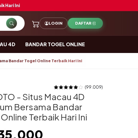
 Hari Ini
LOGIN
DAFTAR
AU 4D
BANDAR TOGEL ONLINE
a Bandar Togel Online Terbaik Hari Ini
(99.009)
TO - Situs Macau 4D
um Bersama Bandar
Online Terbaik Hari Ini
35.000