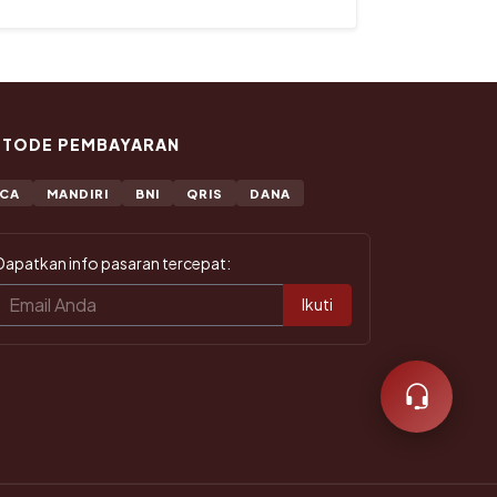
TODE PEMBAYARAN
CA
MANDIRI
BNI
QRIS
DANA
Dapatkan info pasaran tercepat:
Ikuti