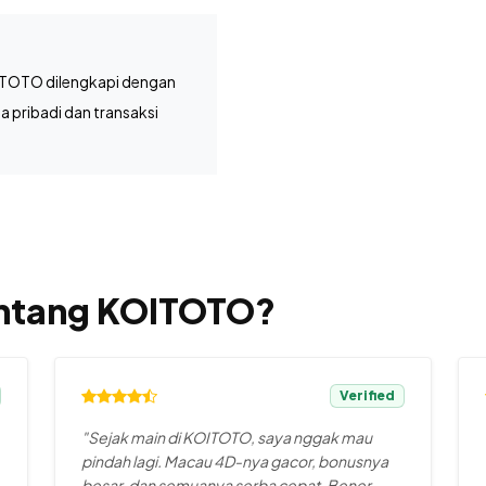
OITOTO dilengkapi dengan
 pribadi dan transaksi
entang KOITOTO?
Verified
"Sejak main di KOITOTO, saya nggak mau
pindah lagi. Macau 4D-nya gacor, bonusnya
besar, dan semuanya serba cepat. Bener-