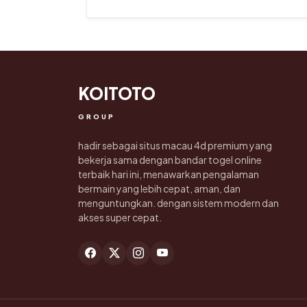
KOITOTO
GROUP
hadir sebagai situs macau 4d premium yang
bekerja sama dengan bandar togel online
terbaik hari ini, menawarkan pengalaman
bermain yang lebih cepat, aman, dan
menguntungkan. dengan sistem modern dan
akses super cepat.