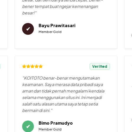
bener tempat buat ngejar kemenangan
besar!"
Bayu Prawitasari
✔
Member Gold
Verified
"KOITOTO benar-benar mengutamakan
keamanan. Saya merasa data pribadi saya
aman dan tidak pernah mengalami kendala
selama menggunakan situs ini. Ini menjadi
salah satu alasan utama saya tetap setia
bermain di sini."
Bimo Pramudyo
✔
Member Gold