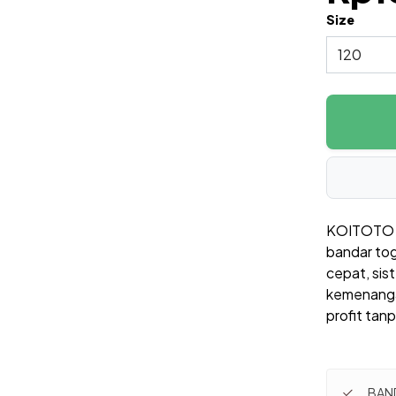
Size
KOITOTO m
bandar toge
cepat, sis
kemenangan
profit tan
BAN