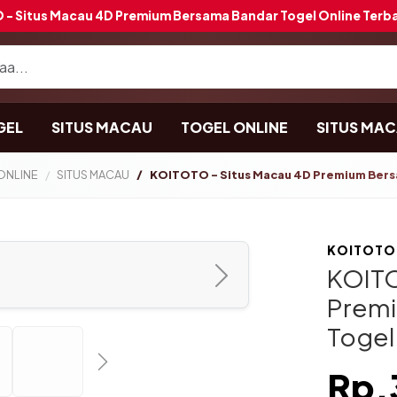
- Situs Macau 4D Premium Bersama Bandar Togel Online Terbaik
GEL
SITUS MACAU
TOGEL ONLINE
SITUS MAC
ONLINE
SITUS MACAU
KOITOTO - Situs Macau 4D Premium Bersam
KOITOTO
KOITO
Premi
Togel 
Rp.