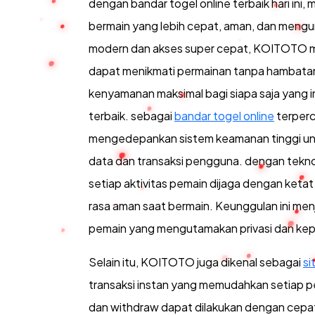
dengan bandar togel online terbaik hari in
bermain yang lebih cepat, aman, dan meng
modern dan akses super cepat, KOITOTO m
dapat menikmati permainan tanpa hambatan.
kenyamanan maksimal bagi siapa saja yang in
terbaik. sebagai
bandar togel online
terper
mengedepankan sistem keamanan tinggi unt
data dan transaksi pengguna. dengan teknol
setiap aktivitas pemain dijaga dengan keta
rasa aman saat bermain. Keunggulan ini men
pemain yang mengutamakan privasi dan ke
Selain itu, KOITOTO juga dikenal sebagai
si
transaksi instan yang memudahkan setiap 
dan withdraw dapat dilakukan dengan cepa