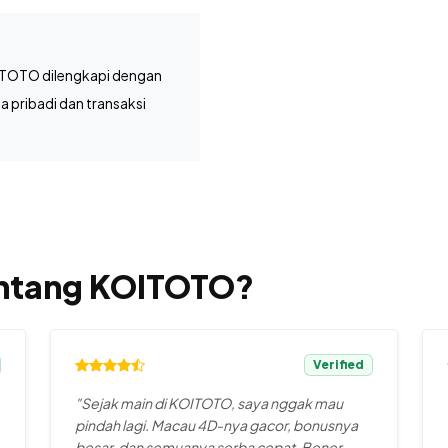
OITOTO dilengkapi dengan
 pribadi dan transaksi
entang KOITOTO?
Verified
"Sejak main di KOITOTO, saya nggak mau
pindah lagi. Macau 4D-nya gacor, bonusnya
besar, dan semuanya serba cepat. Bener-