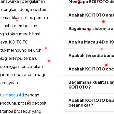
i, menawarkan pengalaman
Mengapa KOITOTO dis
untungkan. dengan sistem
Apakah KOITOTO ama
emastikan setiap pemain
 hal ini memberikan
Bagaimana sistem tra
gin fokus meraih hasil
Apa itu Macau 4D di
caya, KOITOTO
uk melindungi seluruh
Apakah tersedia bon
ogi enkripsi terbaru,
t sehingga menciptakan
Apakah KOITOTO coc
jadi manfaat utama bagi
Bagaimana kualitas l
percayaan.
KOITOTO?
tus macau 4d
dengan
Apakah KOITOTO bisa 
pengguna. proses deposit
perangkat?
t tanpa prosedur yang