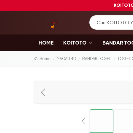
KOITOTO 
HOME
KOITOTO
BANDAR TO
Home
MACAU 4D
BANDAR TOGEL
TOGEL 