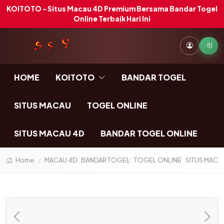
KOITOTO - Situs Macau 4D Premium Bersama Bandar Togel
Online Terbaik Hari Ini
HOME
KOITOTO
BANDAR TOGEL
SITUS MACAU
TOGEL ONLINE
SITUS MACAU 4D
BANDAR TOGEL ONLINE
Home
MACAU 4D
BANDAR TOGEL
TOGEL ONLINE
SITUS MACA