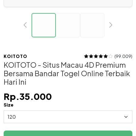
KOITOTO
(99.009)
KOITOTO - Situs Macau 4D Premium
Bersama Bandar Togel Online Terbaik
Hari Ini
Rp.35.000
Size