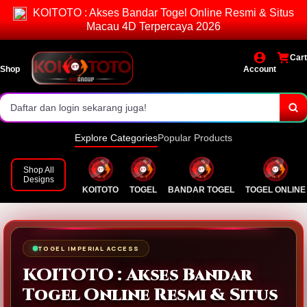
KOITOTO : Akses Bandar Togel Online Resmi & Situs
Akses login cepat dan stabil.
Macau 4D Terpercaya 2026
Pasaran lengkap & result resmi.
Cart
Shop
Account
Bonus menarik setiap hari!
Daftar dan login sekarang juga!
Explore Categories
Popular Products
Shop All
Designs
KOITOTO
TOGEL
BANDAR TOGEL
TOGEL ONLINE
TOGEL IMPERIAL ACCESS
KOITOTO : Akses Bandar
Togel Online Resmi & Situs