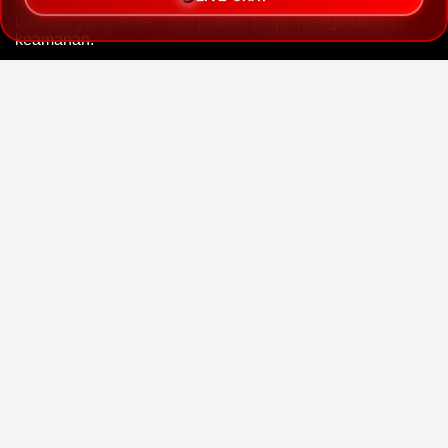
lebih bagi mereka yang menginginkan pengalaman
LIVE CHAT
bermain yang efisien dan praktis, tanpa mengorbankan
keamanan.
Selain kemudahan transaksi, KOITOTO juga menekankan
permainan yang aman. Sistem yang digunakan telah
dilengkapi proteksi data dan transaksi yang ketat,
sehingga pemain dapat bermain dengan lebih percaya diri.
Sebagai bandar togel online resmi, KOITOTO menjaga
transparansi hasil permainan sekaligus memberikan
peluang menang tinggi yang kompetitif. Kombinasi ini
membuat pengalaman bermain terasa lebih adil dan
menguntungkan.
Tak kalah penting, layanan profesional yang ramah
menjadi ciri khas KOITOTO. Tim support selalu siap
membantu kapan saja, baik untuk pertanyaan teknis,
proses deposit, maupun penarikan. Pendekatan yang
profesional namun tetap santai membuat pemain merasa
dihargai dan didukung sepenuhnya. Hal ini memperkuat
posisi KOITOTO sebagai situs Macau 4D terpercaya 2026
yang tidak hanya fokus pada permainan, tetapi juga pada
kenyamanan penggunanya.
Dengan menghadirkan akses mudah, permainan aman,