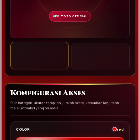
KOITOTO OFFICIAL
Konfigurasi Akses
Pilih kategori, ukuran tampilan, jumlah akses, kemudian lanjutkan
melalui tombol yang tersedia.
COLOR
red