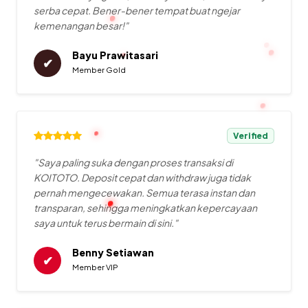
serba cepat. Bener-bener tempat buat ngejar
kemenangan besar!"
Bayu Prawitasari
✔
Member Gold
Verified
"Saya paling suka dengan proses transaksi di
KOITOTO. Deposit cepat dan withdraw juga tidak
pernah mengecewakan. Semua terasa instan dan
transparan, sehingga meningkatkan kepercayaan
saya untuk terus bermain di sini."
Benny Setiawan
✔
Member VIP