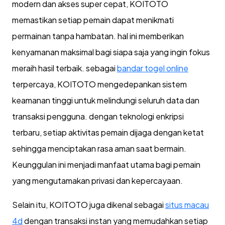
modern dan akses super cepat, KOITOTO
memastikan setiap pemain dapat menikmati
permainan tanpa hambatan. hal ini memberikan
kenyamanan maksimal bagi siapa saja yang ingin fokus
meraih hasil terbaik. sebagai
bandar togel online
terpercaya, KOITOTO mengedepankan sistem
keamanan tinggi untuk melindungi seluruh data dan
transaksi pengguna. dengan teknologi enkripsi
terbaru, setiap aktivitas pemain dijaga dengan ketat
sehingga menciptakan rasa aman saat bermain.
Keunggulan ini menjadi manfaat utama bagi pemain
yang mengutamakan privasi dan kepercayaan.
Selain itu, KOITOTO juga dikenal sebagai
situs macau
4d
dengan transaksi instan yang memudahkan setiap