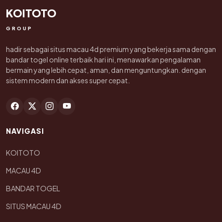
KOITOTO
GROUP
hadir sebagai situs macau 4d premium yang bekerja sama dengan
bandar togel online terbaik hari ini, menawarkan pengalaman
bermain yang lebih cepat, aman, dan menguntungkan. dengan
sistem modern dan akses super cepat.
NAVIGASI
KOITOTO
MACAU 4D
BANDAR TOGEL
SITUS MACAU 4D