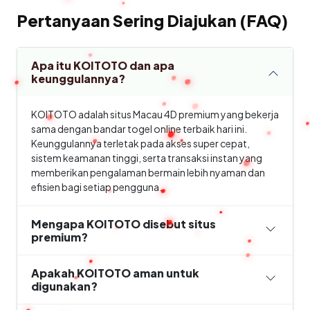
Pertanyaan Sering Diajukan (FAQ)
Apa itu KOITOTO dan apa
keunggulannya?
KOITOTO adalah situs Macau 4D premium yang bekerja
sama dengan bandar togel online terbaik hari ini.
Keunggulannya terletak pada akses super cepat,
sistem keamanan tinggi, serta transaksi instan yang
memberikan pengalaman bermain lebih nyaman dan
efisien bagi setiap pengguna.
Mengapa KOITOTO disebut situs
premium?
Apakah KOITOTO aman untuk
digunakan?