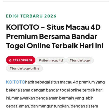
EDISI TERBARU 2026
KOITOTO - Situs Macau 4D
Premium Bersama Bandar
Togel Online Terbaik Hari Ini
TERPOPULER
#situsmacau4d
#bandartogel
#bandartogelonline
KOITOTO
hadir sebagai situs macau 4d premium yang
bekerja sama dengan bandar togel online terbaik hari
ini, menawarkan pengalaman bermain yang lebih
cepat, aman, dan menguntungkan. dengan sistem