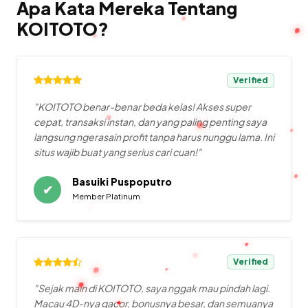
Apa Kata Mereka Tentang
KOITOTO?
Verified
"KOITOTO benar-benar beda kelas! Akses super
cepat, transaksi instan, dan yang paling penting saya
langsung ngerasain profit tanpa harus nunggu lama. Ini
situs wajib buat yang serius cari cuan!"
Basuiki Puspoputro
✔
Member Platinum
Verified
"Sejak main di KOITOTO, saya nggak mau pindah lagi.
Macau 4D-nya gacor, bonusnya besar, dan semuanya