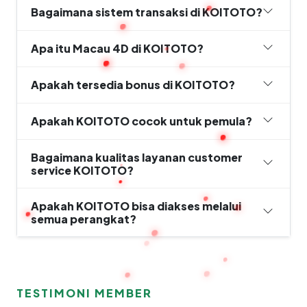
Bagaimana sistem transaksi di KOITOTO?
Apa itu Macau 4D di KOITOTO?
Apakah tersedia bonus di KOITOTO?
Apakah KOITOTO cocok untuk pemula?
Bagaimana kualitas layanan customer
service KOITOTO?
Apakah KOITOTO bisa diakses melalui
semua perangkat?
TESTIMONI MEMBER