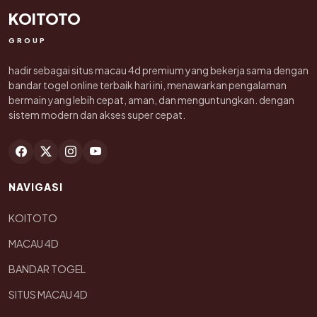
KOITOTO
GROUP
hadir sebagai situs macau 4d premium yang bekerja sama dengan
bandar togel online terbaik hari ini, menawarkan pengalaman
bermain yang lebih cepat, aman, dan menguntungkan. dengan
sistem modern dan akses super cepat.
NAVIGASI
KOITOTO
MACAU 4D
BANDAR TOGEL
SITUS MACAU 4D