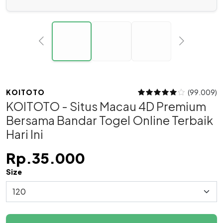
KOITOTO
(99.009)
KOITOTO - Situs Macau 4D Premium
Bersama Bandar Togel Online Terbaik
Hari Ini
Rp.35.000
Size