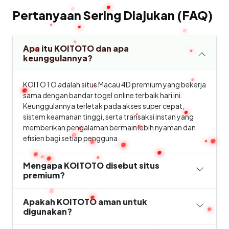
Pertanyaan Sering Diajukan (FAQ)
Apa itu KOITOTO dan apa
keunggulannya?
KOITOTO adalah situs Macau 4D premium yang bekerja
sama dengan bandar togel online terbaik hari ini.
Keunggulannya terletak pada akses super cepat,
sistem keamanan tinggi, serta transaksi instan yang
memberikan pengalaman bermain lebih nyaman dan
efisien bagi setiap pengguna.
Mengapa KOITOTO disebut situs
premium?
Apakah KOITOTO aman untuk
digunakan?