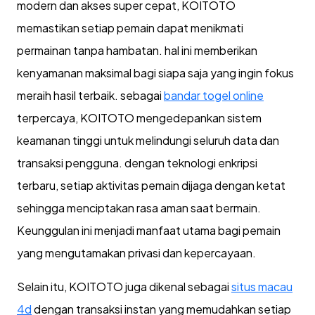
modern dan akses super cepat, KOITOTO
memastikan setiap pemain dapat menikmati
permainan tanpa hambatan. hal ini memberikan
kenyamanan maksimal bagi siapa saja yang ingin fokus
meraih hasil terbaik. sebagai
bandar togel online
terpercaya, KOITOTO mengedepankan sistem
keamanan tinggi untuk melindungi seluruh data dan
transaksi pengguna. dengan teknologi enkripsi
terbaru, setiap aktivitas pemain dijaga dengan ketat
sehingga menciptakan rasa aman saat bermain.
Keunggulan ini menjadi manfaat utama bagi pemain
yang mengutamakan privasi dan kepercayaan.
Selain itu, KOITOTO juga dikenal sebagai
situs macau
4d
dengan transaksi instan yang memudahkan setiap