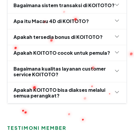
Bagaimana sistem transaksi di KOITOTO?
Apa itu Macau 4D di KOITOTO?
Apakah tersedia bonus di KOITOTO?
Apakah KOITOTO cocok untuk pemula?
Bagaimana kualitas layanan customer
service KOITOTO?
Apakah KOITOTO bisa diakses melalui
semua perangkat?
TESTIMONI MEMBER