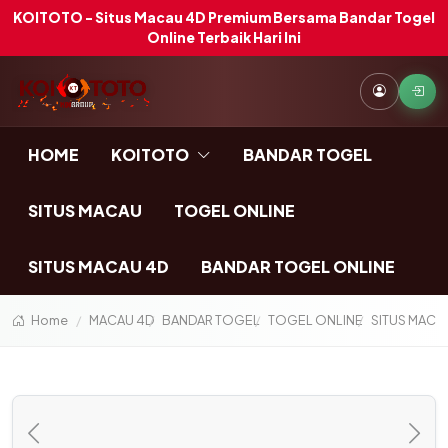
KOITOTO - Situs Macau 4D Premium Bersama Bandar Togel
Online Terbaik Hari Ini
HOME
KOITOTO
BANDAR TOGEL
SITUS MACAU
TOGEL ONLINE
SITUS MACAU 4D
BANDAR TOGEL ONLINE
Home
MACAU 4D
BANDAR TOGEL
TOGEL ONLINE
SITUS MACA