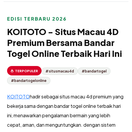
EDISI TERBARU 2026
KOITOTO - Situs Macau 4D
Premium Bersama Bandar
Togel Online Terbaik Hari Ini
TERPOPULER
#situsmacau4d
#bandartogel
#bandartogelonline
KOITOTO
hadir sebagai situs macau 4d premium yang
bekerja sama dengan bandar togel online terbaik hari
ini, menawarkan pengalaman bermain yang lebih
cepat, aman, dan menguntungkan. dengan sistem