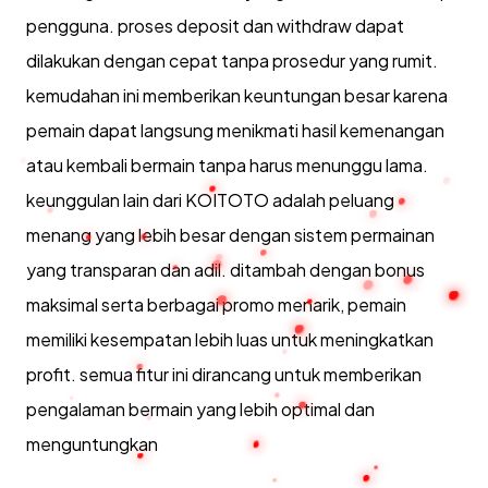
pengguna. proses deposit dan withdraw dapat
dilakukan dengan cepat tanpa prosedur yang rumit.
kemudahan ini memberikan keuntungan besar karena
pemain dapat langsung menikmati hasil kemenangan
atau kembali bermain tanpa harus menunggu lama.
keunggulan lain dari KOITOTO adalah peluang
menang yang lebih besar dengan sistem permainan
yang transparan dan adil. ditambah dengan bonus
maksimal serta berbagai promo menarik, pemain
memiliki kesempatan lebih luas untuk meningkatkan
profit. semua fitur ini dirancang untuk memberikan
pengalaman bermain yang lebih optimal dan
menguntungkan