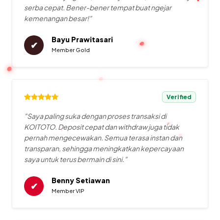
serba cepat. Bener-bener tempat buat ngejar
kemenangan besar!"
Bayu Prawitasari
✔
Member Gold
Verified
"Saya paling suka dengan proses transaksi di
KOITOTO. Deposit cepat dan withdraw juga tidak
pernah mengecewakan. Semua terasa instan dan
transparan, sehingga meningkatkan kepercayaan
saya untuk terus bermain di sini."
Benny Setiawan
✔
Member VIP