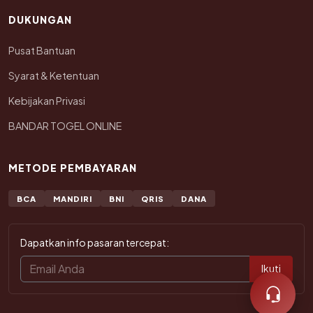
DUKUNGAN
Pusat Bantuan
Syarat & Ketentuan
Kebijakan Privasi
BANDAR TOGEL ONLINE
METODE PEMBAYARAN
BCA
MANDIRI
BNI
QRIS
DANA
Dapatkan info pasaran tercepat:
Ikuti