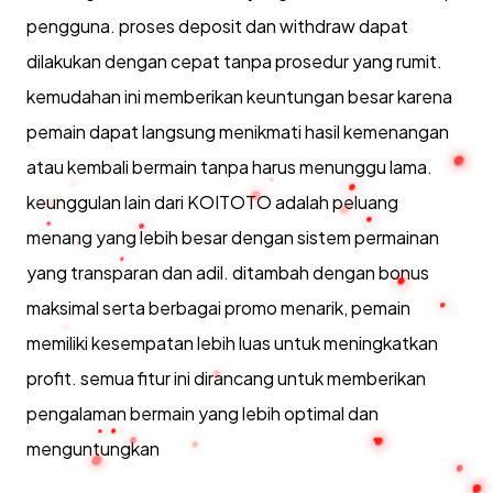
pengguna. proses deposit dan withdraw dapat
dilakukan dengan cepat tanpa prosedur yang rumit.
kemudahan ini memberikan keuntungan besar karena
pemain dapat langsung menikmati hasil kemenangan
atau kembali bermain tanpa harus menunggu lama.
keunggulan lain dari KOITOTO adalah peluang
menang yang lebih besar dengan sistem permainan
yang transparan dan adil. ditambah dengan bonus
maksimal serta berbagai promo menarik, pemain
memiliki kesempatan lebih luas untuk meningkatkan
profit. semua fitur ini dirancang untuk memberikan
pengalaman bermain yang lebih optimal dan
menguntungkan