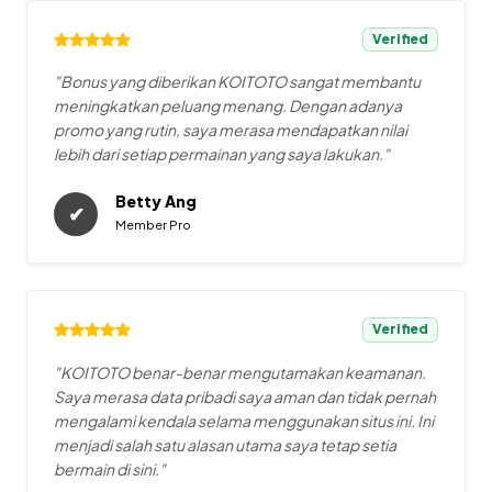
Verified
"Bonus yang diberikan KOITOTO sangat membantu
meningkatkan peluang menang. Dengan adanya
promo yang rutin, saya merasa mendapatkan nilai
lebih dari setiap permainan yang saya lakukan."
Betty Ang
✔
Member Pro
Verified
"KOITOTO benar-benar mengutamakan keamanan.
Saya merasa data pribadi saya aman dan tidak pernah
mengalami kendala selama menggunakan situs ini. Ini
menjadi salah satu alasan utama saya tetap setia
bermain di sini."