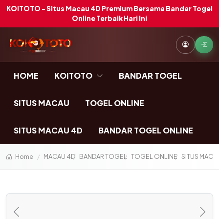
KOITOTO - Situs Macau 4D Premium Bersama Bandar Togel
Online Terbaik Hari Ini
HOME
KOITOTO
BANDAR TOGEL
SITUS MACAU
TOGEL ONLINE
SITUS MACAU 4D
BANDAR TOGEL ONLINE
Home
MACAU 4D
BANDAR TOGEL
TOGEL ONLINE
SITUS MACA