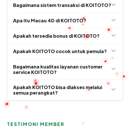
Bagaimana sistem transaksi di KOITOTO?
Apa itu Macau 4D di KOITOTO?
Apakah tersedia bonus di KOITOTO?
Apakah KOITOTO cocok untuk pemula?
Bagaimana kualitas layanan customer
service KOITOTO?
Apakah KOITOTO bisa diakses melalui
semua perangkat?
TESTIMONI MEMBER