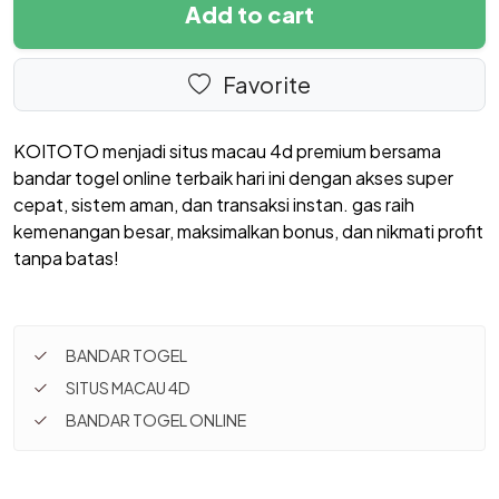
Add to cart
Favorite
KOITOTO menjadi situs macau 4d premium bersama
bandar togel online terbaik hari ini dengan akses super
cepat, sistem aman, dan transaksi instan. gas raih
kemenangan besar, maksimalkan bonus, dan nikmati profit
tanpa batas!
BANDAR TOGEL
SITUS MACAU 4D
BANDAR TOGEL ONLINE