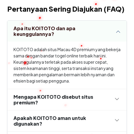
Pertanyaan Sering Diajukan (FAQ)
Apa itu KOITOTO dan apa
keunggulannya?
KOITOTO adalah situs Macau 4D premium yang bekerja
sama dengan bandar togel online terbaik hari ini.
Keunggulannya terletak pada akses super cepat,
sistem keamanan tinggi, serta transaksi instan yang
memberikan pengalaman bermain lebih nyaman dan
efisien bagi setiap pengguna.
Mengapa KOITOTO disebut situs
premium?
Apakah KOITOTO aman untuk
digunakan?