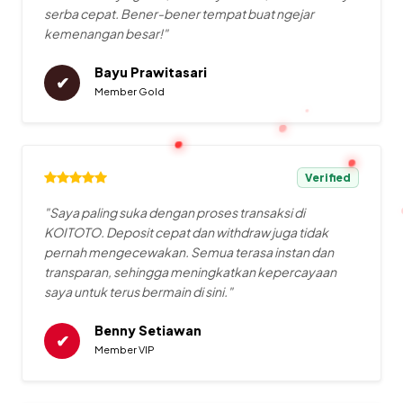
serba cepat. Bener-bener tempat buat ngejar
kemenangan besar!"
Bayu Prawitasari
✔
Member Gold
Verified
"Saya paling suka dengan proses transaksi di
KOITOTO. Deposit cepat dan withdraw juga tidak
pernah mengecewakan. Semua terasa instan dan
transparan, sehingga meningkatkan kepercayaan
saya untuk terus bermain di sini."
Benny Setiawan
✔
Member VIP