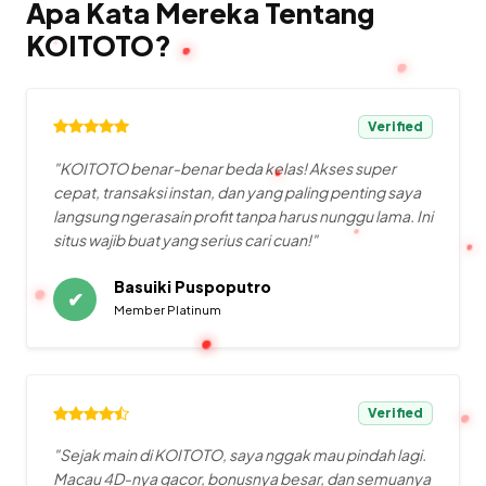
Apa Kata Mereka Tentang
KOITOTO?
Verified
"KOITOTO benar-benar beda kelas! Akses super
cepat, transaksi instan, dan yang paling penting saya
langsung ngerasain profit tanpa harus nunggu lama. Ini
situs wajib buat yang serius cari cuan!"
Basuiki Puspoputro
✔
Member Platinum
Verified
"Sejak main di KOITOTO, saya nggak mau pindah lagi.
Macau 4D-nya gacor, bonusnya besar, dan semuanya