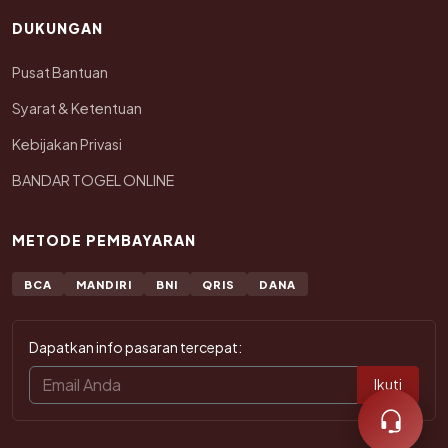
DUKUNGAN
Pusat Bantuan
Syarat & Ketentuan
Kebijakan Privasi
BANDAR TOGEL ONLINE
METODE PEMBAYARAN
BCA
MANDIRI
BNI
QRIS
DANA
Dapatkan info pasaran tercepat:
Ikuti