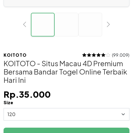
KOITOTO
(99.009)
KOITOTO - Situs Macau 4D Premium
Bersama Bandar Togel Online Terbaik
Hari Ini
Rp.35.000
Size