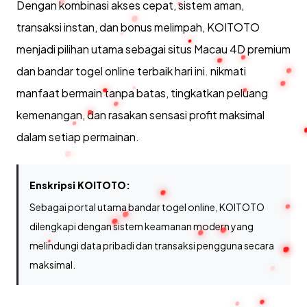
Dengan kombinasi akses cepat, sistem aman,
transaksi instan, dan bonus melimpah, KOITOTO
menjadi pilihan utama sebagai situs Macau 4D premium
dan bandar togel online terbaik hari ini. nikmati
manfaat bermain tanpa batas, tingkatkan peluang
kemenangan, dan rasakan sensasi profit maksimal
dalam setiap permainan.
Enskripsi KOITOTO:
Sebagai portal utama bandar togel online, KOITOTO
dilengkapi dengan sistem keamanan modern yang
melindungi data pribadi dan transaksi pengguna secara
maksimal.