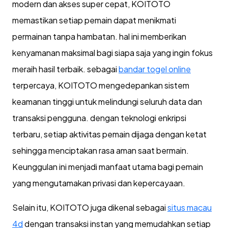
modern dan akses super cepat, KOITOTO
memastikan setiap pemain dapat menikmati
permainan tanpa hambatan. hal ini memberikan
kenyamanan maksimal bagi siapa saja yang ingin fokus
meraih hasil terbaik. sebagai
bandar togel online
terpercaya, KOITOTO mengedepankan sistem
keamanan tinggi untuk melindungi seluruh data dan
transaksi pengguna. dengan teknologi enkripsi
terbaru, setiap aktivitas pemain dijaga dengan ketat
sehingga menciptakan rasa aman saat bermain.
Keunggulan ini menjadi manfaat utama bagi pemain
yang mengutamakan privasi dan kepercayaan.
Selain itu, KOITOTO juga dikenal sebagai
situs macau
4d
dengan transaksi instan yang memudahkan setiap