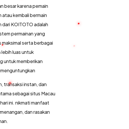
an besar karena pemain
 atau kembali bermain
in dari KOITOTO adalah
istem permainan yang
 maksimal serta berbagai
lebih luas untuk
ang untuk memberikan
an menguntungkan
 transaksi instan, dan
utama sebagai situs Macau
ari ini. nikmati manfaat
kemenangan, dan rasakan
nan.