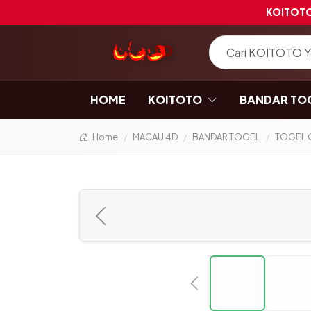
KOITOTO 
HOME
KOITOTO
BANDAR TO
Home
MACAU 4D
BANDAR TOGEL
TOGEL 