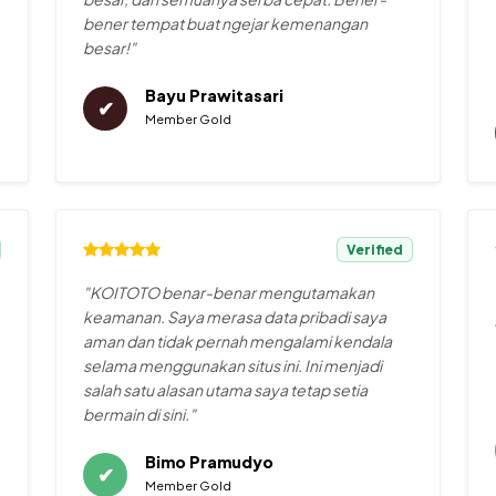
bener tempat buat ngejar kemenangan
besar!"
Bayu Prawitasari
✔
Member Gold
Verified
"KOITOTO benar-benar mengutamakan
keamanan. Saya merasa data pribadi saya
aman dan tidak pernah mengalami kendala
selama menggunakan situs ini. Ini menjadi
salah satu alasan utama saya tetap setia
bermain di sini."
Bimo Pramudyo
✔
Member Gold