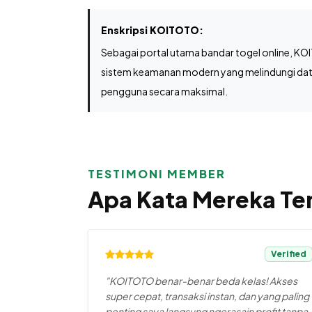
Enskripsi KOITOTO:
Sebagai portal utama bandar togel online, K
sistem keamanan modern yang melindungi data
pengguna secara maksimal.
TESTIMONI MEMBER
Apa Kata Mereka T
Verified
"KOITOTO benar-benar beda kelas! Akses
super cepat, transaksi instan, dan yang paling
penting saya langsung ngerasain profit tanpa