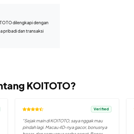
OITOTO dilengkapi dengan
 pribadi dan transaksi
entang KOITOTO?
Verified
"Sejak main di KOITOTO, saya nggak mau
pindah lagi. Macau 4D-nya gacor, bonusnya
besar, dan semuanya serba cepat. Bener-