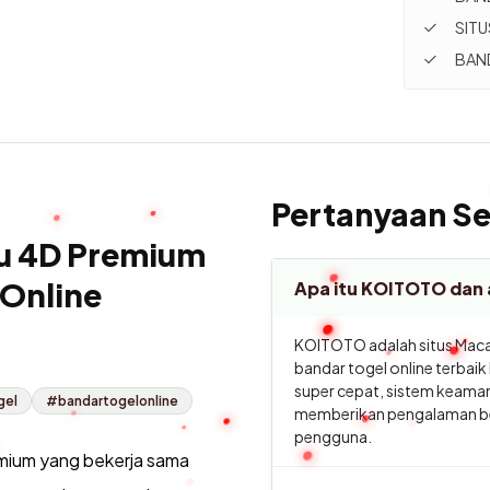
SITU
BAN
Pertanyaan Se
u 4D Premium
 Online
Apa itu KOITOTO dan
KOITOTO adalah situs Mac
bandar togel online terbaik
super cepat, sistem keamana
gel
#bandartogelonline
memberikan pengalaman ber
pengguna.
emium yang bekerja sama