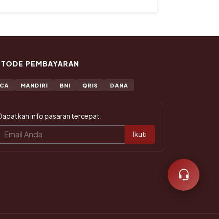
TODE PEMBAYARAN
CA
MANDIRI
BNI
QRIS
DANA
Dapatkan info pasaran tercepat:
Ikuti