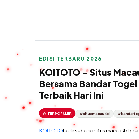
EDISI TERBARU 2026
KOITOTO - Situs Maca
Bersama Bandar Togel
Terbaik Hari Ini
TERPOPULER
#situsmacau4d
#bandarto
KOITOTO
hadir sebagai situs macau 4d pr