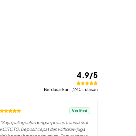
4.9/5
Berdasarkan 1,240+ ulasan
Verified
"Saya paling suka dengan proses transaksi di
KOITOTO. Deposit cepat dan withdraw juga
tidak pernah mengecewakan. Semua terasa