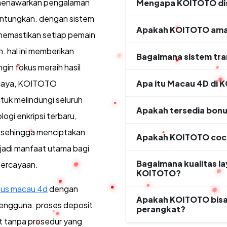
i, menawarkan pengalaman
Mengapa KOITOTO dis
untungkan. dengan sistem
Apakah KOITOTO ama
emastikan setiap pemain
 hal ini memberikan
Bagaimana sistem tra
gin fokus meraih hasil
Apa itu Macau 4D di
caya, KOITOTO
uk melindungi seluruh
Apakah tersedia bon
ogi enkripsi terbaru,
t sehingga menciptakan
Apakah KOITOTO coc
jadi manfaat utama bagi
Bagaimana kualitas l
percayaan.
KOITOTO?
tus macau 4d
dengan
Apakah KOITOTO bisa 
pengguna. proses deposit
perangkat?
t tanpa prosedur yang