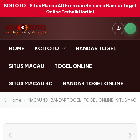
KOITOTO - Situs Macau 4D Premium Bersama Bandar Togel
Online Terbaik Hari Ini
HOME
KOITOTO
BANDAR TOGEL
SITUS MACAU
TOGEL ONLINE
SITUS MACAU 4D
BANDAR TOGEL ONLINE
Home
MACAU 4D
BANDAR TOGEL
TOGEL ONLINE
SITUS MACA