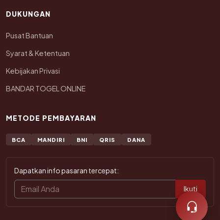
DUKUNGAN
Pusat Bantuan
Syarat & Ketentuan
Kebijakan Privasi
BANDAR TOGEL ONLINE
METODE PEMBAYARAN
BCA
MANDIRI
BNI
QRIS
DANA
Dapatkan info pasaran tercepat:
Ikuti