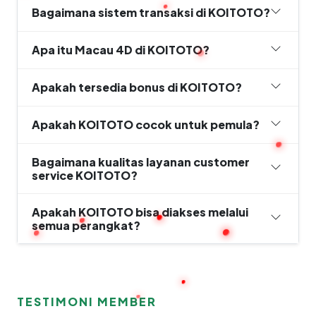
Bagaimana sistem transaksi di KOITOTO?
Apa itu Macau 4D di KOITOTO?
Apakah tersedia bonus di KOITOTO?
Apakah KOITOTO cocok untuk pemula?
Bagaimana kualitas layanan customer
service KOITOTO?
Apakah KOITOTO bisa diakses melalui
semua perangkat?
TESTIMONI MEMBER