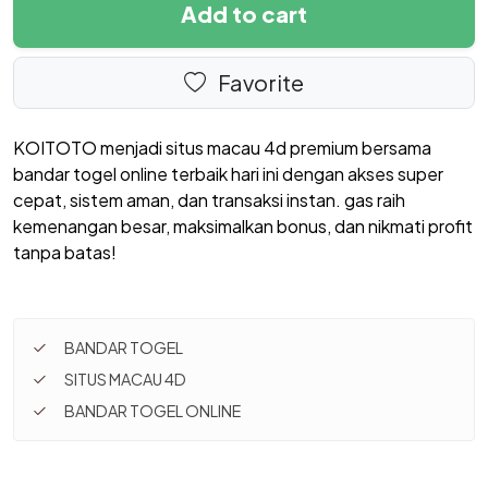
Add to cart
Favorite
KOITOTO menjadi situs macau 4d premium bersama
bandar togel online terbaik hari ini dengan akses super
cepat, sistem aman, dan transaksi instan. gas raih
kemenangan besar, maksimalkan bonus, dan nikmati profit
tanpa batas!
BANDAR TOGEL
SITUS MACAU 4D
BANDAR TOGEL ONLINE