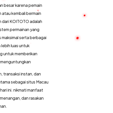
an besar karena pemain
 atau kembali bermain
in dari KOITOTO adalah
istem permainan yang
 maksimal serta berbagai
lebih luas untuk
ang untuk memberikan
an menguntungkan
 transaksi instan, dan
utama sebagai situs Macau
ari ini. nikmati manfaat
kemenangan, dan rasakan
nan.