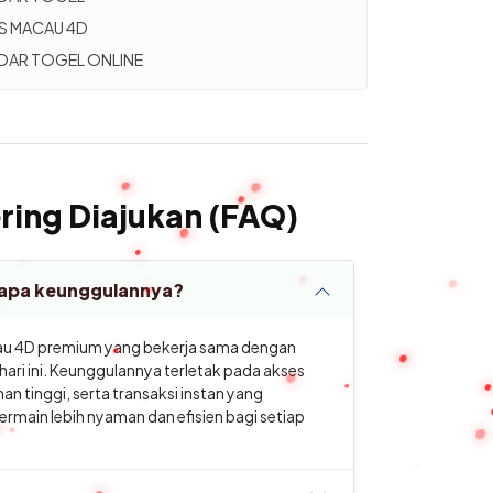
S MACAU 4D
DAR TOGEL ONLINE
ring Diajukan (FAQ)
 apa keunggulannya?
au 4D premium yang bekerja sama dengan
 hari ini. Keunggulannya terletak pada akses
n tinggi, serta transaksi instan yang
main lebih nyaman dan efisien bagi setiap