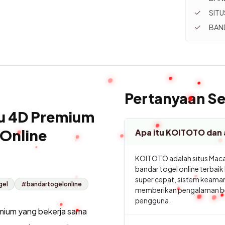
SITU
BAN
Pertanyaan Se
u 4D Premium
 Online
Apa itu KOITOTO dan
KOITOTO adalah situs Mac
bandar togel online terbaik
super cepat, sistem keamana
gel
#bandartogelonline
memberikan pengalaman ber
pengguna.
emium yang bekerja sama