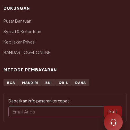
DUKUNGAN
Pusat Bantuan
Syarat & Ketentuan
Kebijakan Privasi
BANDAR TOGEL ONLINE
METODE PEMBAYARAN
BCA
MANDIRI
BNI
QRIS
DANA
Dapatkan info pasaran tercepat:
Ikuti