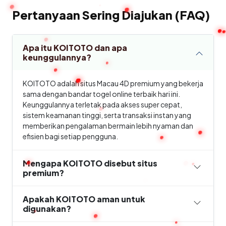
Pertanyaan Sering Diajukan (FAQ)
Apa itu KOITOTO dan apa
keunggulannya?
KOITOTO adalah situs Macau 4D premium yang bekerja
sama dengan bandar togel online terbaik hari ini.
Keunggulannya terletak pada akses super cepat,
sistem keamanan tinggi, serta transaksi instan yang
memberikan pengalaman bermain lebih nyaman dan
efisien bagi setiap pengguna.
Mengapa KOITOTO disebut situs
premium?
Apakah KOITOTO aman untuk
digunakan?