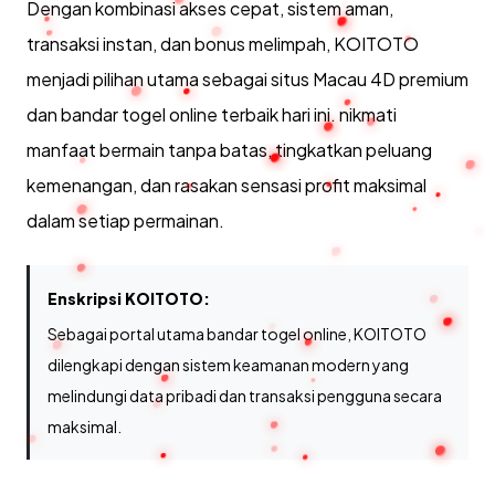
Dengan kombinasi akses cepat, sistem aman,
transaksi instan, dan bonus melimpah, KOITOTO
menjadi pilihan utama sebagai situs Macau 4D premium
dan bandar togel online terbaik hari ini. nikmati
manfaat bermain tanpa batas, tingkatkan peluang
kemenangan, dan rasakan sensasi profit maksimal
dalam setiap permainan.
Enskripsi KOITOTO:
Sebagai portal utama bandar togel online, KOITOTO
dilengkapi dengan sistem keamanan modern yang
melindungi data pribadi dan transaksi pengguna secara
maksimal.