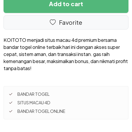
Add to cart
Favorite
KOITOTO menjadi situs macau 4d premium bersama
bandar togel online terbaik hari ini dengan akses super
cepat, sistem aman, dan transaksi instan. gas raih
kemenangan besar, maksimalkan bonus, dan nikmati profit
tanpa batas!
BANDAR TOGEL
SITUS MACAU 4D
BANDAR TOGEL ONLINE