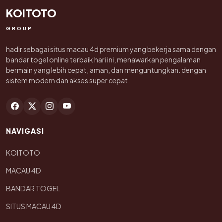
KOITOTO
GROUP
hadir sebagai situs macau 4d premium yang bekerja sama dengan
bandar togel online terbaik hari ini, menawarkan pengalaman
bermain yang lebih cepat, aman, dan menguntungkan. dengan
sistem modern dan akses super cepat.
NAVIGASI
KOITOTO
MACAU 4D
BANDAR TOGEL
SITUS MACAU 4D