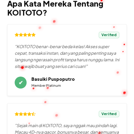
Apa Kata Mereka Tentang
KOITOTO?
Verified
"KOITOTO benar-benar beda kelas! Akses super
cepat, transaksi instan, dan yang paling penting saya
langsung ngerasain profit tanpa harus nunggu lama. Ini
situs wajib buat yang serius cari cuan!"
Basuiki Puspoputro
✔
Member Platinum
Verified
"Sejak main di KOITOTO, saya nggak mau pindah lagi.
Macau 4D-nya gacor, bonusnya besar, dan semuanya