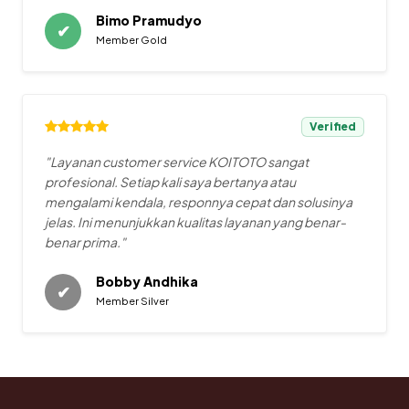
Bimo Pramudyo
✔
Member Gold
Verified
"Layanan customer service KOITOTO sangat
profesional. Setiap kali saya bertanya atau
mengalami kendala, responnya cepat dan solusinya
jelas. Ini menunjukkan kualitas layanan yang benar-
benar prima."
Bobby Andhika
✔
Member Silver