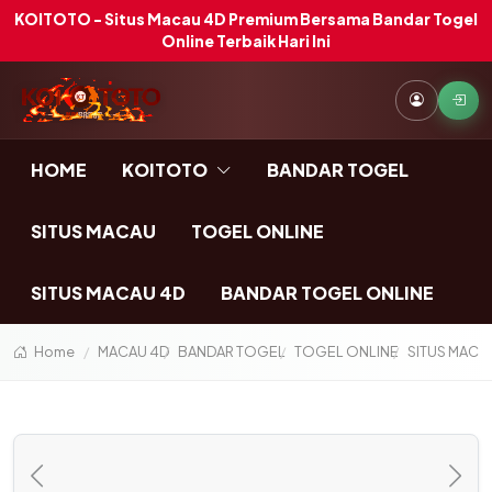
KOITOTO - Situs Macau 4D Premium Bersama Bandar Togel
Online Terbaik Hari Ini
HOME
KOITOTO
BANDAR TOGEL
SITUS MACAU
TOGEL ONLINE
SITUS MACAU 4D
BANDAR TOGEL ONLINE
Home
MACAU 4D
BANDAR TOGEL
TOGEL ONLINE
SITUS MACA