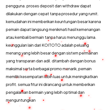
pengguna. proses deposit dan withdraw dapat
dilakukan dengan cepat tanpa prosedur yang rumit.
kemudahan ini memberikan keuntungan besar karena
pemain dapat langsung menikmati hasil kemenangan
atau kembali bermain tanpa harus menunggu lama.
keunggulan lain dari KOITOTO adalah peluang
menang yang lebih besar dengan sistem permainan
yang transparan dan adil. ditambah dengan bonus
maksimal serta berbagai promo menarik, pemain
memiliki kesempatan lebih luas untuk meningkatkan
profit. semua fitur ini dirancang untuk memberikan
pengalaman bermain yang lebih optimal dan
menguntungkan