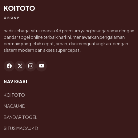
KOITOTO
GROUP
hadir sebagai situs macau 4d premium yang bekerja sama dengan
bandar togel online terbaik hari ini, menawarkan pengalaman
bermain yang lebih cepat, aman, dan menguntungkan. dengan
sistem modern dan akses super cepat.
NAVIGASI
KOITOTO
MACAU 4D
BANDAR TOGEL
SITUS MACAU 4D