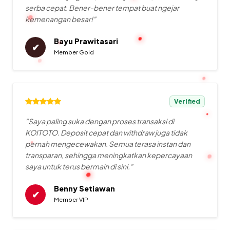
serba cepat. Bener-bener tempat buat ngejar
kemenangan besar!"
Bayu Prawitasari
✔
Member Gold
Verified
"Saya paling suka dengan proses transaksi di
KOITOTO. Deposit cepat dan withdraw juga tidak
pernah mengecewakan. Semua terasa instan dan
transparan, sehingga meningkatkan kepercayaan
saya untuk terus bermain di sini."
Benny Setiawan
✔
Member VIP