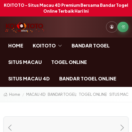
KOITOTO - Situs Macau 4D Premium Bersama Bandar Togel
Online Terbaik Hari Ini
HOME
KOITOTO
BANDAR TOGEL
SITUS MACAU
TOGEL ONLINE
SITUS MACAU 4D
BANDAR TOGEL ONLINE
Home
MACAU 4D
BANDAR TOGEL
TOGEL ONLINE
SITUS MACA