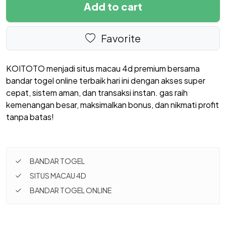
Add to cart
Favorite
KOITOTO menjadi situs macau 4d premium bersama
bandar togel online terbaik hari ini dengan akses super
cepat, sistem aman, dan transaksi instan. gas raih
kemenangan besar, maksimalkan bonus, dan nikmati profit
tanpa batas!
BANDAR TOGEL
SITUS MACAU 4D
BANDAR TOGEL ONLINE