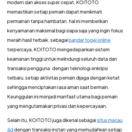
modern dan akses super cepat, KOITOTO
memastikan setiap pemain dapat menikmati
permainan tanpa hambatan. hal ini memberikan
kenyamanan maksimal bagi siapa saja yang ingin fokus
meraih hasil terbaik. sebagai
bandar togel online
terpercaya, KOITOTO mengedepankan sistem
keamanan tinggi untuk melindungi seluruh data dan
transaksi pengguna. dengan teknologi enkripsi
terbaru, setiap aktivitas pemain dijaga dengan ketat
sehingga menciptakan rasa aman saat bermain.
Keunggulan ini menjadi manfaat utama bagi pemain
yang mengutamakan privasi dan kepercayaan.
Selain itu, KOITOTO juga dikenal sebagai
situs macau
4d
dengan transaksi instan yang memudahkan setiap