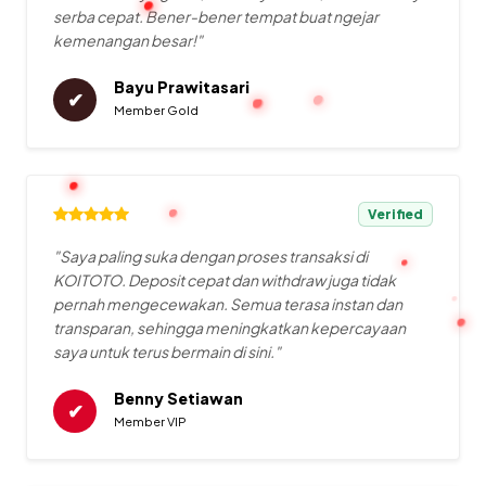
serba cepat. Bener-bener tempat buat ngejar
kemenangan besar!"
Bayu Prawitasari
✔
Member Gold
Verified
"Saya paling suka dengan proses transaksi di
KOITOTO. Deposit cepat dan withdraw juga tidak
pernah mengecewakan. Semua terasa instan dan
transparan, sehingga meningkatkan kepercayaan
saya untuk terus bermain di sini."
Benny Setiawan
✔
Member VIP