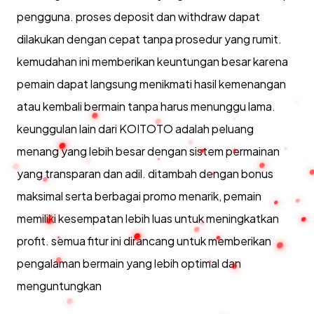
pengguna. proses deposit dan withdraw dapat
dilakukan dengan cepat tanpa prosedur yang rumit.
kemudahan ini memberikan keuntungan besar karena
pemain dapat langsung menikmati hasil kemenangan
atau kembali bermain tanpa harus menunggu lama.
keunggulan lain dari KOITOTO adalah peluang
menang yang lebih besar dengan sistem permainan
yang transparan dan adil. ditambah dengan bonus
maksimal serta berbagai promo menarik, pemain
memiliki kesempatan lebih luas untuk meningkatkan
profit. semua fitur ini dirancang untuk memberikan
pengalaman bermain yang lebih optimal dan
menguntungkan