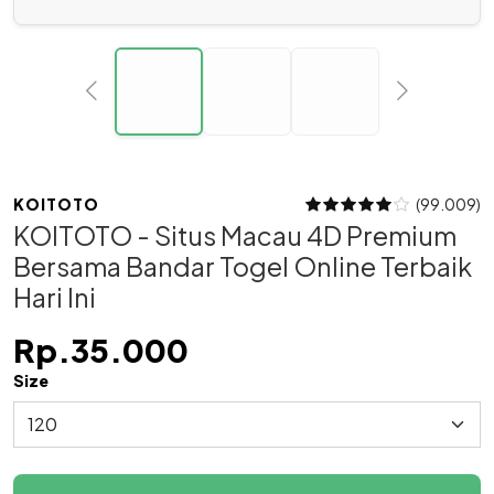
KOITOTO
(99.009)
KOITOTO - Situs Macau 4D Premium
Bersama Bandar Togel Online Terbaik
Hari Ini
Rp.35.000
Size