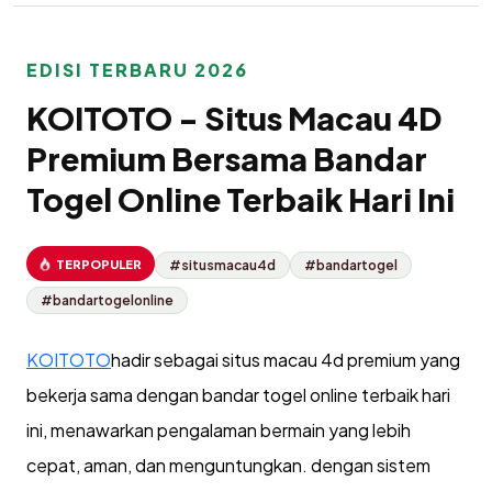
EDISI TERBARU 2026
KOITOTO - Situs Macau 4D
Premium Bersama Bandar
Togel Online Terbaik Hari Ini
TERPOPULER
#situsmacau4d
#bandartogel
#bandartogelonline
KOITOTO
hadir sebagai situs macau 4d premium yang
bekerja sama dengan bandar togel online terbaik hari
ini, menawarkan pengalaman bermain yang lebih
cepat, aman, dan menguntungkan. dengan sistem