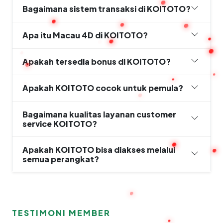
Bagaimana sistem transaksi di KOITOTO?
Apa itu Macau 4D di KOITOTO?
Apakah tersedia bonus di KOITOTO?
Apakah KOITOTO cocok untuk pemula?
Bagaimana kualitas layanan customer
service KOITOTO?
Apakah KOITOTO bisa diakses melalui
semua perangkat?
TESTIMONI MEMBER