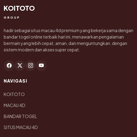
KOITOTO
GROUP
hadir sebagai situs macau 4d premium yang bekerja sama dengan
bandar togel online terbaik hari ini, menawarkan pengalaman
bermain yang lebih cepat, aman, dan menguntungkan. dengan
sistem modern dan akses super cepat.
NAVIGASI
KOITOTO
MACAU 4D
BANDAR TOGEL
SITUS MACAU 4D