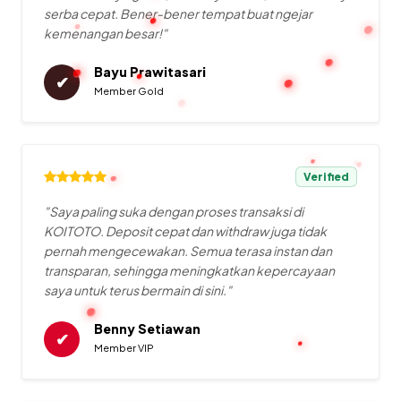
serba cepat. Bener-bener tempat buat ngejar
kemenangan besar!"
Bayu Prawitasari
✔
Member Gold
Verified
"Saya paling suka dengan proses transaksi di
KOITOTO. Deposit cepat dan withdraw juga tidak
pernah mengecewakan. Semua terasa instan dan
transparan, sehingga meningkatkan kepercayaan
saya untuk terus bermain di sini."
Benny Setiawan
✔
Member VIP