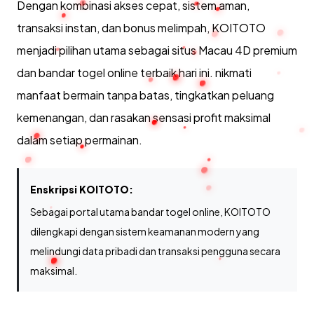
Dengan kombinasi akses cepat, sistem aman,
transaksi instan, dan bonus melimpah, KOITOTO
menjadi pilihan utama sebagai situs Macau 4D premium
dan bandar togel online terbaik hari ini. nikmati
manfaat bermain tanpa batas, tingkatkan peluang
kemenangan, dan rasakan sensasi profit maksimal
dalam setiap permainan.
Enskripsi KOITOTO:
Sebagai portal utama bandar togel online, KOITOTO
dilengkapi dengan sistem keamanan modern yang
melindungi data pribadi dan transaksi pengguna secara
maksimal.