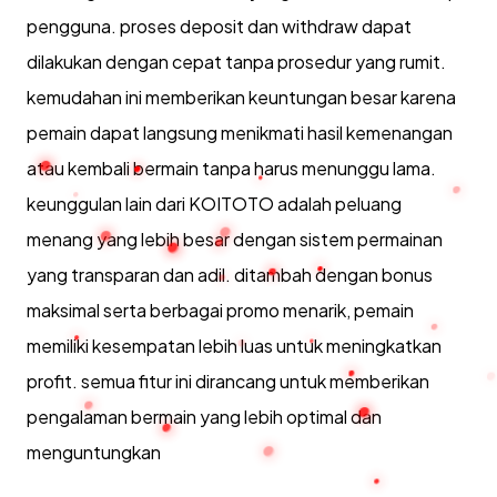
pengguna. proses deposit dan withdraw dapat
dilakukan dengan cepat tanpa prosedur yang rumit.
kemudahan ini memberikan keuntungan besar karena
pemain dapat langsung menikmati hasil kemenangan
atau kembali bermain tanpa harus menunggu lama.
keunggulan lain dari KOITOTO adalah peluang
menang yang lebih besar dengan sistem permainan
yang transparan dan adil. ditambah dengan bonus
maksimal serta berbagai promo menarik, pemain
memiliki kesempatan lebih luas untuk meningkatkan
profit. semua fitur ini dirancang untuk memberikan
pengalaman bermain yang lebih optimal dan
menguntungkan