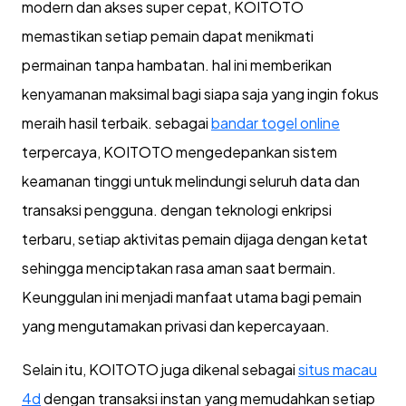
modern dan akses super cepat, KOITOTO
memastikan setiap pemain dapat menikmati
permainan tanpa hambatan. hal ini memberikan
kenyamanan maksimal bagi siapa saja yang ingin fokus
meraih hasil terbaik. sebagai
bandar togel online
terpercaya, KOITOTO mengedepankan sistem
keamanan tinggi untuk melindungi seluruh data dan
transaksi pengguna. dengan teknologi enkripsi
terbaru, setiap aktivitas pemain dijaga dengan ketat
sehingga menciptakan rasa aman saat bermain.
Keunggulan ini menjadi manfaat utama bagi pemain
yang mengutamakan privasi dan kepercayaan.
Selain itu, KOITOTO juga dikenal sebagai
situs macau
4d
dengan transaksi instan yang memudahkan setiap