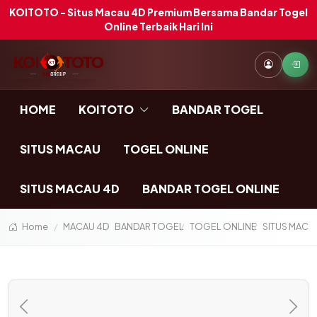
KOITOTO - Situs Macau 4D Premium Bersama Bandar Togel
Online Terbaik Hari Ini
HOME
KOITOTO
BANDAR TOGEL
SITUS MACAU
TOGEL ONLINE
SITUS MACAU 4D
BANDAR TOGEL ONLINE
Home
MACAU 4D
BANDAR TOGEL
TOGEL ONLINE
SITUS MACA