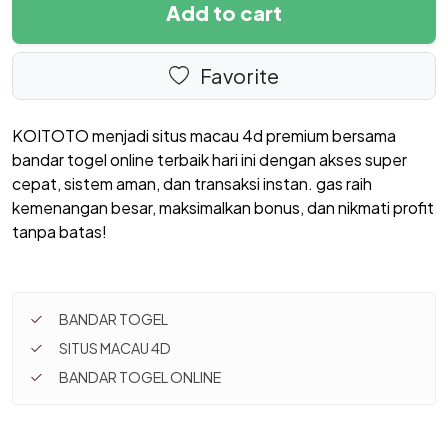
Add to cart
Favorite
KOITOTO menjadi situs macau 4d premium bersama
bandar togel online terbaik hari ini dengan akses super
cepat, sistem aman, dan transaksi instan. gas raih
kemenangan besar, maksimalkan bonus, dan nikmati profit
tanpa batas!
BANDAR TOGEL
SITUS MACAU 4D
BANDAR TOGEL ONLINE