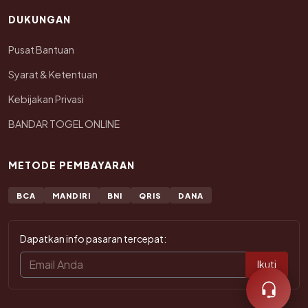
DUKUNGAN
Pusat Bantuan
Syarat & Ketentuan
Kebijakan Privasi
BANDAR TOGEL ONLINE
METODE PEMBAYARAN
BCA
MANDIRI
BNI
QRIS
DANA
Dapatkan info pasaran tercepat:
Ikuti